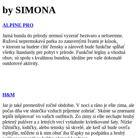
by SIMONA
ALPINE PRO
Jarná bunda do prírody nemusí vyzerať beztvaro a neforemne.
Ružová nepremokavá parka zo zatavenými švami je kúsok,
v ktorom sa budete cítiť žensky a zároveň bude funkčne spĺňať
všetky štandardy pre pobyt v prírode. Funkčné legíny a vhodná
obuv, sú spolu s kvalitnou bundou, ideálne pre vaše dokonalé
outdorové aktivity.
H&M
Jar je také premenlivé ročné obdobie. V noci a ráno je ešte zima, ale
počas dňa vie slniečko vzduch príjemne zohriať. Skúste sa zmenami
teplôt inšpirovať vo vašich outfitoch. Zo zimy si ešte nechajte hrubý
pletený pulóver a z letných vecí vytiahnite kvietkované šaty. Nízke
čižmičky, lodičky, alebo tenisky sú skvelé, ale keď už bude oveľa
teplejšie, môžete si k nim obuť iba šľapky na podpätku a hrubý