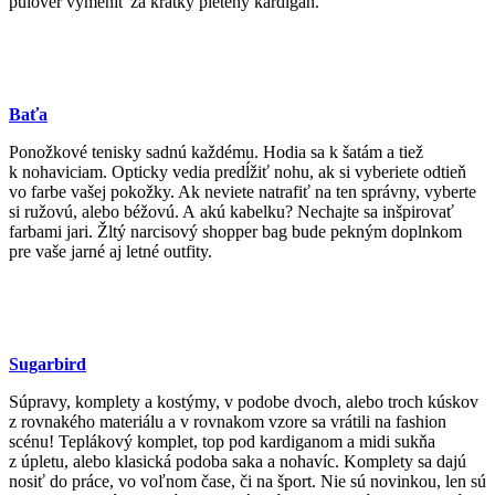
pulóver vymeniť za krátky pletený kardigan.
Baťa
Ponožkové tenisky sadnú každému. Hodia sa k šatám a tiež
k nohaviciam. Opticky vedia predĺžiť nohu, ak si vyberiete odtieň
vo farbe vašej pokožky. Ak neviete natrafiť na ten správny, vyberte
si ružovú, alebo béžovú. A akú kabelku? Nechajte sa inšpirovať
farbami jari. Žltý narcisový shopper bag bude pekným doplnkom
pre vaše jarné aj letné outfity.
Sugarbird
Súpravy, komplety a kostýmy, v podobe dvoch, alebo troch kúskov
z rovnakého materiálu a v rovnakom vzore sa vrátili na fashion
scénu! Teplákový komplet, top pod kardiganom a midi sukňa
z úpletu, alebo klasická podoba saka a nohavíc. Komplety sa dajú
nosiť do práce, vo voľnom čase, či na šport. Nie sú novinkou, len sú