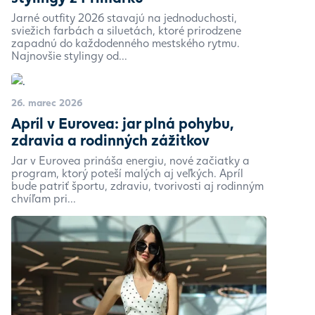
Jarné outfity 2026 stavajú na jednoduchosti,
sviežich farbách a siluetách, ktoré prirodzene
zapadnú do každodenného mestského rytmu.
Najnovšie stylingy od...
26. marec 2026
Apríl v Eurovea: jar plná pohybu,
zdravia a rodinných zážitkov
Jar v Eurovea prináša energiu, nové začiatky a
program, ktorý poteší malých aj veľkých. Apríl
bude patriť športu, zdraviu, tvorivosti aj rodinným
chvíľam pri...