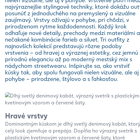
nielen vizuálne, ale aj v pohybe. Vrstvenie patrí med
najvýraznejšie stylingové techniky, ktoré dokážu outf
posunúť z jednoduchého na premyslený a vizuálne
zaujímavý. Vrstvy ožívajú v pohybe, pri chôdzi, v
prirodzenom rytme každodennosti. Každý krok
odhaľuje nové detaily, prechody medzi materiálmi a
nečakané kombinácie farieb a siluet. Tri outfity z
najnovších kolekcií predstavujú rôzne podoby
vrstvenia – od hravej a výraznej estetiky, cez jemnú
prírodnú eleganciu až po moderný mestský mix s
nádychom streetwearu. Inšpirujte sa, ako vrstviť
kúsky tak, aby spolu fungovali nielen vizuálne, ale aj
pohybe – prirodzene, štýlovo a s ľahkosťou.
Hravé vrstvy
Dominantným kúskom je dlhý svetlý denimový kabát, ktor
celý look zjemňuje a prepája. Dopĺňa ho výrazný svetrík s
plastickým kvetinovým vzorom a červené šaty, ktoré