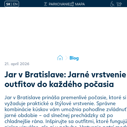
SK
|
EN
PARKOVANIE
MAPA
Blog
21. apríl 2026
Jar v Bratislave: Jarné vrstvenie
outfitov do každého počasia
Jar v Bratislave prináša premenlivé počasie, ktoré si
vyžaduje praktické a štýlové vrstvenie. Správne
kombinácie kúskov vám umožnia pohodlne zvládnuť
jarné obdobie – od slnečnej prechádzky až po
chladnejšie rána. Inšpirujte sa outfitmi, ktoré funguj