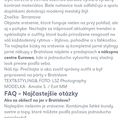
kontrast materiálov. Biele nohavice look odľahčujú a spolu
doplnkami dotvárajú moderný mestský štýl.
Značka:
Terranova
Objavte vrstvenie, ktoré funguje nielen na prvý pohľad, ale
aj v pohybe. Nechajte sa inšpirovať aktuálnymi trendmi a
vyskladajte si outfity, ktoré budú prirodzene reagovať na
váš každodenný rytmus – štýlovo, pohodlne a s ľahkosťou.
Tie najlepšie kúsky na vrstvenie aj kompletné jarné stylingy
jarné nákupy v Bratislave nájdete v predajniach
v nákupn
centre Eurovea
, kde si jednoducho vytvoríte svoj vlastný
look presne podľa seba.
Náš tip: Prečítajte si ako zvoliť správny outfit a byť
pripravená na párty v Bratislave
TEXT&STYLING& FOTO: LSZ Photography
MODELKA: Amalie S. / Exit MM
FAQ - Najčastejšie otázky
Ako sa obliecť na jar v Bratislave?
Najlepším riešením je vrstvenie. Kombinujte ľahké bundy,
svetre a topy, ktoré môžete podľa počasia jednoducho
prispôsobiť.