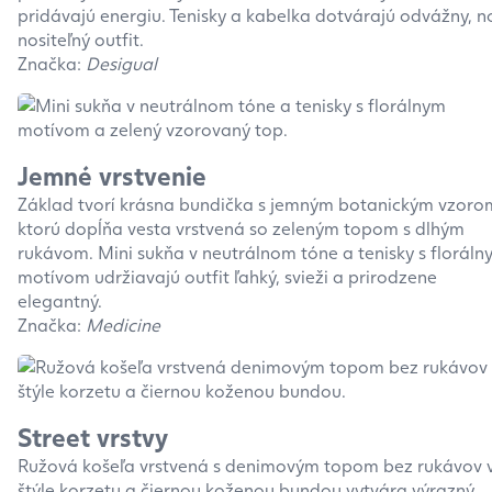
pridávajú energiu. Tenisky a kabelka dotvárajú odvážny, n
nositeľný outfit.
Značka:
Desigual
Jemné vrstvenie
Základ tvorí krásna bundička s jemným botanickým vzoro
ktorú dopĺňa vesta vrstvená so zeleným topom s dlhým
rukávom. Mini sukňa v neutrálnom tóne a tenisky s floráln
motívom udržiavajú outfit ľahký, svieži a prirodzene
elegantný.
Značka:
Medicine
Street vrstvy
Ružová košeľa vrstvená s denimovým topom bez rukávov 
štýle korzetu a čiernou koženou bundou vytvára výrazný