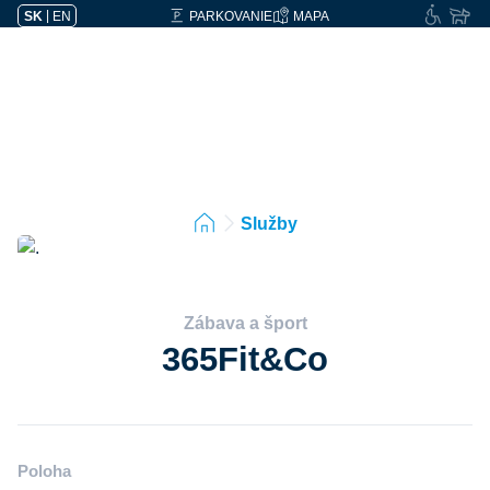
SK
|
EN
PARKOVANIE
MAPA
Služby
Zábava a šport
365Fit&Co
Poloha