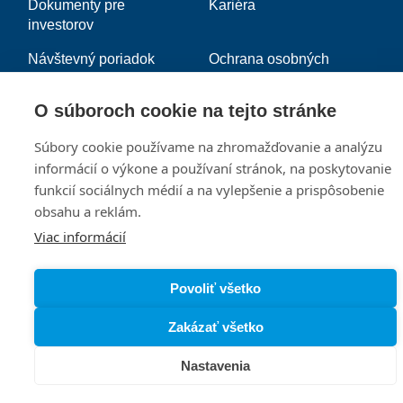
Dokumenty pre
Kariéra
investorov
Návštevný poriadok
Ochrana osobných
údajov
O súboroch cookie na tejto stránke
Zásady používania
Nastavenia cookies
súborov cookie
Súbory cookie používame na zhromažďovanie a analýzu
informácií o výkone a používaní stránok, na poskytovanie
funkcií sociálnych médií a na vylepšenie a prispôsobenie
obsahu a reklám.
Viac informácií
Povoliť všetko
Zakázať všetko
Nastavenia
MENU
Obchody
Gastro
Služby
Hľadať