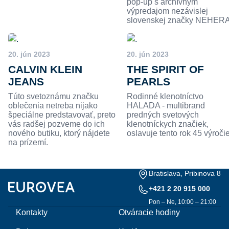
pop-up s archívnym
výpredajom nezávislej
slovenskej značky NEHERA
20. jún 2023
20. jún 2023
CALVIN KLEIN
THE SPIRIT OF
JEANS
PEARLS
Túto svetoznámu značku
Rodinné klenotníctvo
oblečenia netreba nijako
HALADA - multibrand
špeciálne predstavovať, preto
predných svetových
vás radšej pozveme do ich
klenotníckych značiek,
nového butiku, ktorý nájdete
oslavuje tento rok 45 výročie
na prízemí.
Bratislava, Pribinova 8
+421 2 20 915 000
Pon – Ne, 10:00 – 21:00
Kontakty
Otváracie hodiny