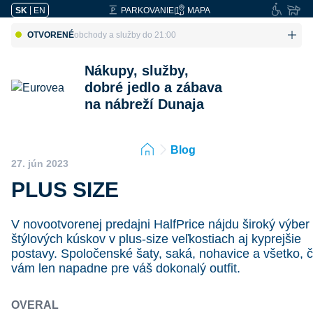
SK
|
EN
PARKOVANIE
MAPA
OTVORENÉ
obchody a služby do 21:00
Nákupy, služby,
dobré jedlo a zábava
na nábreží Dunaja
Blog
27. jún 2023
PLUS SIZE
V novootvorenej predajni HalfPrice nájdu široký výber
štýlových kúskov v plus-size veľkostiach aj kyprejšie
postavy. Spoločenské šaty, saká, nohavice a všetko, 
vám len napadne pre váš dokonalý outfit.
OVERAL