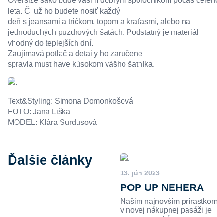
Oversize sako bude vašim dobrým spoločníkom počas celéh
leta. Či už ho budete nosiť každý
deň s jeansami a tričkom, topom a kraťasmi, alebo na
jednoduchých puzdrových šatách. Podstatný je materiál
vhodný do teplejších dní.
Zaujímavá potlač a detaily ho zaručene
spravia must have kúsokom vášho šatníka.
Text&Styling: Simona Domonkošová
FOTO: Jana Liška
MODEL: Klára Surdusová
Ďalšie články
13. jún 2023
POP UP NEHERA
Našim najnovším prírastko
v novej nákupnej pasáži je