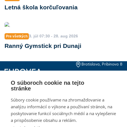
Letná škola korčuľovania
3. júl 07:30 - 28. aug 2026
Pre všetkých
Ranný Gymstick pri Dunaji
Bratislava, Pribinova 8
+421 2 20 915 000
Pon – Ne, 10:00 – 21:00
O súboroch cookie na tejto
Kontakty
Otváracie hodiny
stránke
Dokumenty pre
Kariéra
Súbory cookie používame na zhromažďovanie a
investorov
analýzu informácií o výkone a používaní stránok, na
Návštevný poriadok
poskytovanie funkcií sociálnych médií a na vylepšenie
Ochrana osobných
údajov
a prispôsobenie obsahu a reklám.