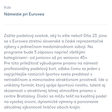
Kde
Námestie pri Eurovea
Zažite padelový sviatok, aký tu ešte nebol! Dňa 23. júna
sa v Eurovea stretnú slovenské a české reprezentačné
výbery v jedinečnom medzinárodnom súboji. Na
programe bude 5 zápasov naprieč všetkými
kategóriami- od juniorov až po seniorov 45+.
Pre túto príležitosť vybudujeme priamo na námestí
profesionálny padelový kurt, vďaka čomu sa jeden z
najrýchlejšie rastúcich športov sveta predstaví v
netradičnom a mimoriadne atraktívnom prostredí. Ide o
unikátny formát, ktorý spája športovú rivalitu, talent aj
skúsenosti v atraktívnej letnej atmosfére priamo v
centre Bratislavy. Diváci sa môžu tešiť na kvalitný padel
na vysokej úrovni, dynamické výmeny a porovnanie
aktuálnej výkonnosti hráčov oboch krajín.