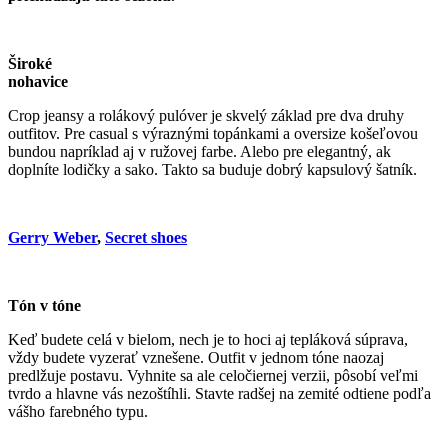
Široké
noha
Crop jeansy a rolákový pulóver je skvelý základ pre dva druhy
outfitov. Pre casual s výraznými topánkami a oversize košeľovou
bundou napríklad aj v ružovej farbe. Alebo pre elegantný, ak
doplníte lodičky a sako. Takto sa buduje dobrý kapsulový šatník.
Gerry Weber
,
Secret shoes
Tón v tóne
Keď budete celá v bielom, nech je to hoci aj tepláková súprava,
vždy budete vyzerať vznešene. Outfit v jednom tóne naozaj
predlžuje postavu. Vyhnite sa ale celočiernej verzii, pôsobí veľmi
tvrdo a hlavne vás nezoštíhli. Stavte radšej na zemité odtiene podľa
vášho farebného typu.