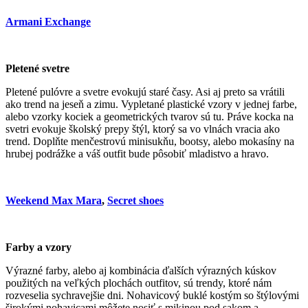
Armani Exchange
Pletené svetre
Pletené pulóvre a svetre evokujú staré časy. Asi aj preto sa vrátili
ako trend na jeseň a zimu. Vypletané plastické vzory v jednej farbe,
alebo vzorky kociek a geometrických tvarov sú tu. Práve kocka na
svetri evokuje školský prepy štýl, ktorý sa vo vlnách vracia ako
trend. Doplňte menčestrovú minisukňu, bootsy, alebo mokasíny na
hrubej podrážke a váš outfit bude pôsobiť mladistvo a hravo.
Weekend Max Mara
,
Secret shoes
Farby a vzory
Výrazné farby, alebo aj kombinácia ďalších výrazných kúskov
použitých na veľkých plochách outfitov, sú trendy, ktoré nám
rozveselia sychravejšie dni. Nohavicový buklé kostým so štýlovými
širokými nohavicami môžete nosiť s mikinou pod sakom a