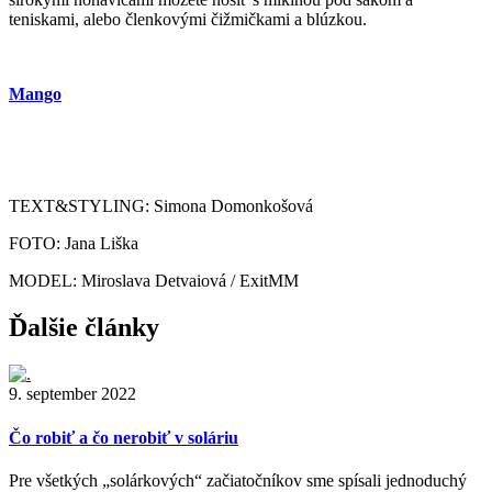
teniskami, alebo členkovými čižmičkami a blúzkou.
Mango
TEXT&STYLING: Simona Domonkošová
FOTO: Jana Liška
MODEL: Miroslava Detvaiová / ExitMM
Ďalšie články
9. september 2022
Čo robiť a čo nerobiť v soláriu
Pre všetkých „solárkových“ začiatočníkov sme spísali jednoduchý