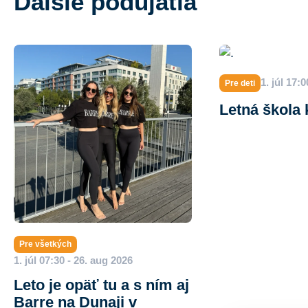
Ďalšie podujatia
1. júl 17:
Pre deti
Letná škola
Pre všetkých
1. júl 07:30 - 26. aug 2026
Leto je opäť tu a s ním aj
Barre na Dunaji v