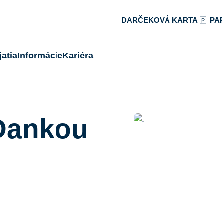
DARČEKOVÁ KARTA
PA
atia
Informácie
Kariéra
Dankou