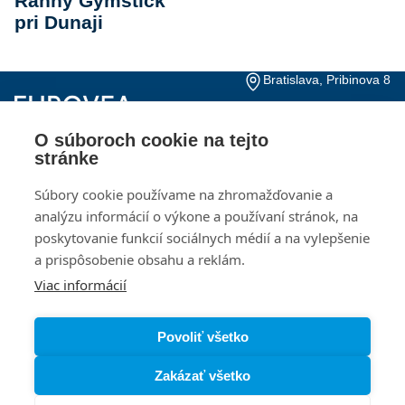
Ranný Gymstick
pri Dunaji
Bratislava, Pribinova 8
+421 2 20 915 000
Pon – Ne, 10:00 – 21:00
O súboroch cookie na tejto
Kontakty
Otváracie hodiny
stránke
Dokumenty pre
Kariéra
Súbory cookie používame na zhromažďovanie a
investorov
analýzu informácií o výkone a používaní stránok, na
poskytovanie funkcií sociálnych médií a na vylepšenie
Návštevný poriadok
Ochrana osobných
údajov
a prispôsobenie obsahu a reklám.
Viac informácií
Zásady používania
Nastavenia cookies
súborov cookie
Povoliť všetko
Zakázať všetko