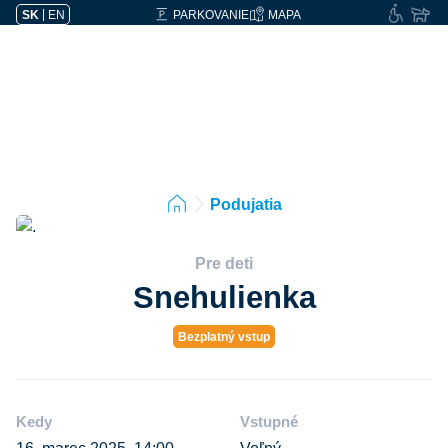
SK
|
EN
PARKOVANIE
MAPA
Podujatia
Pre deti
Snehulienka
Bezplatný vstup
Kedy
Vstupné
16. marec 2025, 14:00
Voľný