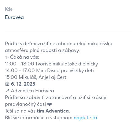
Kde
Eurovea
Príďte s deťmi zažiť nezabudnuteľnú mikulášsku
atmosféru plnú radosti a zábavy.
✨ Čaká na vás:
11:00 - 18:00 Tvorivé mikulášske dielničky
14:00 - 17:00 Mini Disco pre všetky deti
15:00 Mikuláš, Anjel aj Čert
📅
6. 12. 2025
📍 Adventica Eurovea
Príďte sa zabaviť, zatancovať a užiť si krásny
predvianočný čas! ❤️
Teší sa na vás
tím Adventica
.
Bližšie informácie o vstupnom
nájdete tu
.