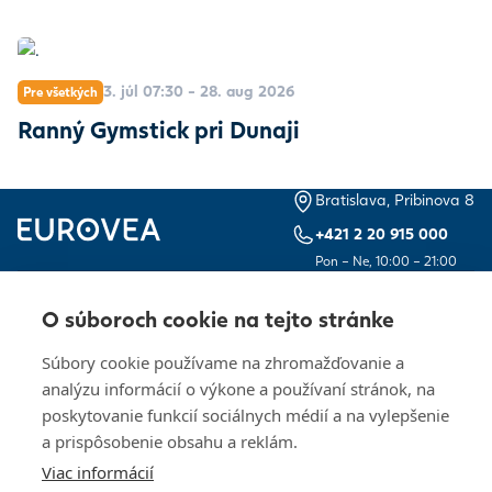
3. júl 07:30 - 28. aug 2026
Pre všetkých
Ranný Gymstick pri Dunaji
Bratislava, Pribinova 8
+421 2 20 915 000
Pon – Ne, 10:00 – 21:00
Kontakty
Otváracie hodiny
O súboroch cookie na tejto stránke
Dokumenty pre
Kariéra
investorov
Súbory cookie používame na zhromažďovanie a
analýzu informácií o výkone a používaní stránok, na
Návštevný poriadok
Ochrana osobných
poskytovanie funkcií sociálnych médií a na vylepšenie
údajov
a prispôsobenie obsahu a reklám.
Zásady používania
Nastavenia cookies
Viac informácií
súborov cookie