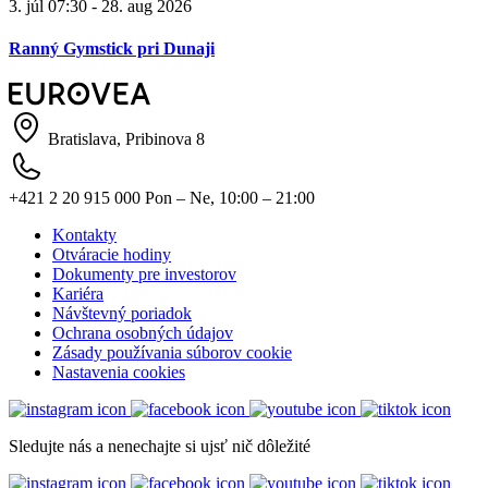
3. júl 07:30 - 28. aug 2026
Ranný Gymstick pri Dunaji
Bratislava, Pribinova 8
+421 2 20 915 000
Pon – Ne, 10:00 – 21:00
Kontakty
Otváracie hodiny
Dokumenty pre investorov
Kariéra
Návštevný poriadok
Ochrana osobných údajov
Zásady používania súborov cookie
Nastavenia cookies
Sledujte nás a nenechajte si ujsť nič dôležité