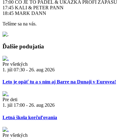
17:00 ČO JE TO PADEL & UKÁŽKA PROFI ZÁPASU
17:45 KALI & PETER PANN
18:45 MARK DANN
Tešíme sa na vás.
Ďalšie podujatia
Pre všetkých
1. júl 07:30 - 26. aug 2026
Leto je opäť tu a s ním aj Barre na Dunaji v Eurovea!
Pre deti
1. júl 17:00 - 26. aug 2026
Letná škola korčuľovania
Pre všetkých