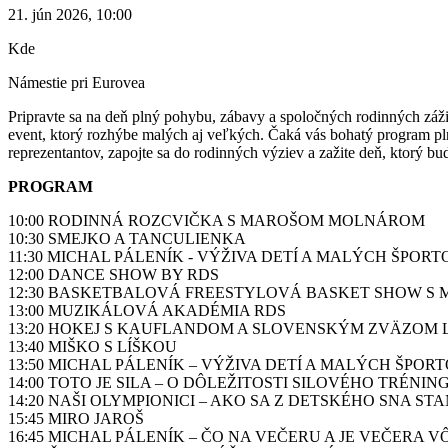
21. jún 2026, 10:00
Kde
Námestie pri Eurovea
Pripravte sa na deň plný pohybu, zábavy a spoločných rodinných záži
event, ktorý rozhýbe malých aj veľkých. Čaká vás bohatý program plný
reprezentantov, zapojte sa do rodinných výziev a zažite deň, ktorý b
PROGRAM
10:00 RODINNÁ ROZCVIČKA S MAROŠOM MOLNÁROM
10:30 SMEJKO A TANCULIENKA
11:30
MICHAL PÁLENÍK - VÝŽIVA DETÍ A MALÝCH ŠPOR
12:00 DANCE SHOW BY RDS
12:30 BASKETBALOVÁ FREESTYLOVÁ BASKET SHOW S 
13:00 MUZIKÁLOVÁ AKADÉMIA RDS
13:20 HOKEJ S KAUFLANDOM A SLOVENSKÝM ZVÄZOM 
13:40 MIŠKO S LÍŠKOU
13:50
MICHAL PÁLENÍK – VÝŽIVA DETÍ A MALÝCH ŠPO
14:00 TOTO JE SILA – O DÔLEŽITOSTI SILOVÉHO TRÉN
14:20
NAŠI OLYMPIONICI – AKO SA Z DETSKÉHO SNA ST
15:45 MIRO JAROŠ
16:45 MICHAL PÁLENÍK – ČO NA VEČERU A JE VEČERA