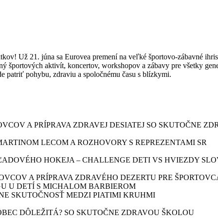
tkov! Už 21. júna sa Eurovea premení na veľké športovo-zábavné ihris
 športových aktivít, koncertov, workshopov a zábavy pre všetky generác
ude patriť pohybu, zdraviu a spoločnému času s blízkymi.
TOVCOV A PRÍPRAVA ZDRAVEJ DESIATEJ SO SKUTOČNE Z
MARTINOM LECOM A ROZHOVORY S REPREZENTAMI SR
ĽADOVÉHO HOKEJA – CHALLENGE DETI VS HVIEZDY SLO
RTOVCOV A PRÍPRAVA ZDRAVÉHO DEZERTU PRE ŠPORTOV
INGU U DETÍ S MICHALOM BARBIEROM
ANE SKUTOČNOSŤ MEDZI PIATIMI KRUHMI
 VÔBEC DÔLEŽITÁ? SO SKUTOČNE ZDRAVOU ŠKOLOU