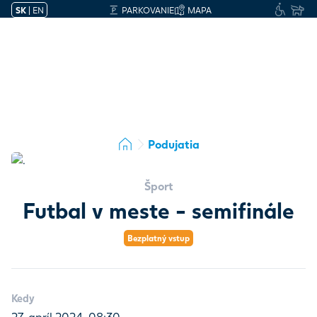
SK
|
EN
PARKOVANIE
MAPA
Podujatia
Šport
Futbal v meste - semifinále
Bezplatný vstup
Kedy
27. apríl 2024, 08:30