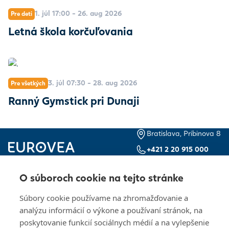
1. júl 17:00 - 26. aug 2026
Pre deti
Letná škola korčuľovania
3. júl 07:30 - 28. aug 2026
Pre všetkých
Ranný Gymstick pri Dunaji
Bratislava, Pribinova 8
+421 2 20 915 000
Pon – Ne, 10:00 – 21:00
Kontakty
Otváracie hodiny
O súboroch cookie na tejto stránke
Dokumenty pre
Kariéra
Súbory cookie používame na zhromažďovanie a
investorov
analýzu informácií o výkone a používaní stránok, na
Návštevný poriadok
poskytovanie funkcií sociálnych médií a na vylepšenie
Ochrana osobných