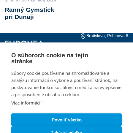
Ranný Gymstick
pri Dunaji
Bratislava, Pribinova 8
+421 2 20 915 000
Pon – Ne, 10:00 – 21:00
O súboroch cookie na tejto
Kontakty
Otváracie hodiny
stránke
Dokumenty pre
Kariéra
Súbory cookie používame na zhromažďovanie a
investorov
analýzu informácií o výkone a používaní stránok, na
poskytovanie funkcií sociálnych médií a na vylepšenie
Návštevný poriadok
Ochrana osobných
údajov
a prispôsobenie obsahu a reklám.
Viac informácií
Zásady používania
Nastavenia cookies
súborov cookie
Povoliť všetko
Zakázať všetko