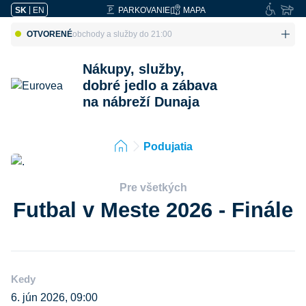
SK
|
EN
PARKOVANIE
MAPA
OTVORENÉ
obchody a služby do 21:00
Nákupy, služby,
dobré jedlo a zábava
na nábreží Dunaja
Podujatia
Pre všetkých
Futbal v Meste 2026 - Finále
Kedy
6. jún 2026, 09:00