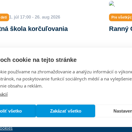
1. júl 17:00 - 26. aug 2026
 deti
Pre všetkýc
tná škola korčuľovania
Ranný G
och cookie na tejto stránke
kie používame na zhromažďovanie a analýzu informácií o výkon
5 000
stránok, na poskytovanie funkcií sociálnych médií a na vylepšenie
nie obsahu a reklám.
ácií
oliť všetko
Zakázať všetko
Nastaven
EUROVEA
bných údajov
Ukázať na mape
vania súborov cookie
ookies