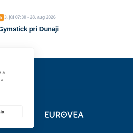
3. júl 07:30 - 28. aug 2026
h
ymstick pri Dunaji
e a
 a
ia