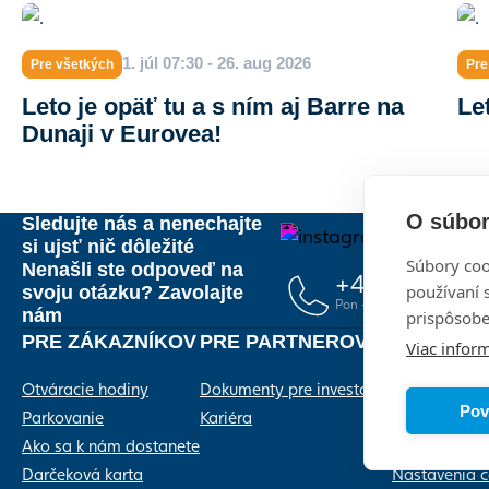
1. júl 07:30 - 26. aug 2026
Pre všetkých
Pre
Leto je opäť tu a s ním aj Barre na
Le
Dunaji v Eurovea!
O súbor
Sledujte nás a nenechajte
si ujsť nič dôležité
Súbory coo
Nenašli ste odpoveď na
+421 2 20 91
používaní 
svoju otázku? Zavolajte
Pon – Ne, 10:00 – 21:00
nám
prispôsobe
PRE ZÁKAZNÍKOV
PRE PARTNEROV
Viac inform
Otváracie hodiny
Dokumenty pre investorov
Kontakty
Pov
Parkovanie
Kariéra
Ochrana oso
Ako sa k nám dostanete
Zásady použí
Darčeková karta
Nastavenia c