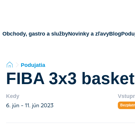
Obchody, gastro a služby
Novinky a zľavy
Blog
Poduj
Podujatia
FIBA 3x3 basket
Kedy
Vstup
6. jún - 11. jún 2023
Bezplat