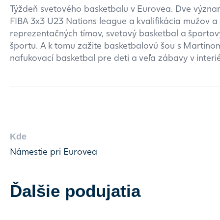
Týždeň svetového basketbalu v Eurovea. Dve význam
FIBA 3x3 U23 Nations league a kvalifikácia mužov a
reprezentačných tímov, svetový basketbal a športov
športu. A k tomu zažite basketbalovú šou s Martino
nafukovací basketbal pre deti a veľa zábavy v interié
Kde
Námestie pri Eurovea
Ďalšie podujatia