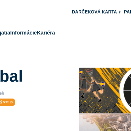
DARČEKOVÁ KARTA
PA
atia
Informácie
Kariéra
bal
né
ný vstup