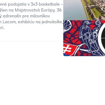
né podujatia v 3x3 basketbale -
 žien na Majstrovstvá Európy. 36
ý adrenalín pre milovníkov
m Lacom, exhibíciu na jednokolke,
ri.