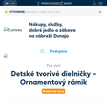
SK
|
EN
PARKOVANIE
MAPA
OTVORENÉ
obchody a služby do 21:00
Nákupy, služby,
dobré jedlo a zábava
na nábreží Dunaja
Podujatia
Pre deti
Detské tvorivé dielničky -
Ornamentový rámik
Bezplatný vstup