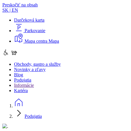
Preskočiť na obsah
SK
|
EN
Darčeková karta
Parkovanie
Mapa centra
Mapa
Obchody, gastro a služby
Novinky a zľavy
Blog
Podujatia
Informácie
Kariéra
Podujatia