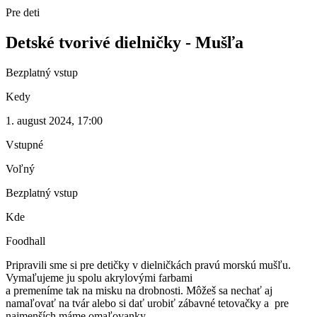
Pre deti
Detské tvorivé dielničky - Mušľa
Bezplatný vstup
Kedy
1. august 2024, 17:00
Vstupné
Voľný
Bezplatný vstup
Kde
Foodhall
Pripravili sme si pre detičky v dielničkách pravú morskú mušľu.
Vymaľujeme ju spolu akrylovými farbami
a premeníme tak na misku na drobnosti. Môžeš sa nechať aj
namaľovať na tvár alebo si dať urobiť zábavné tetovačky a pre
najmenších máme omaľovanky.