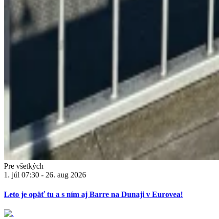
Pre všetkých
1. júl 07:30 - 26. aug 2026
Leto je opäť tu a s ním aj Barre na Dunaji v Eurovea!