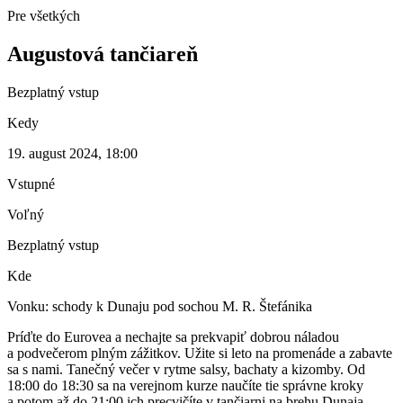
Pre všetkých
Augustová tančiareň
Bezplatný vstup
Kedy
19. august 2024, 18:00
Vstupné
Voľný
Bezplatný vstup
Kde
Vonku: schody k Dunaju pod sochou M. R. Štefánika
Príďte do Eurovea a nechajte sa prekvapiť dobrou náladou
a podvečerom plným zážitkov. Užite si leto na promenáde a zabavte
sa s nami. Tanečný večer v rytme salsy, bachaty a kizomby. Od
18:00 do 18:30 sa na verejnom kurze naučíte tie správne kroky
a potom až do 21:00 ich precvičíte v tančiarni na brehu Dunaja.