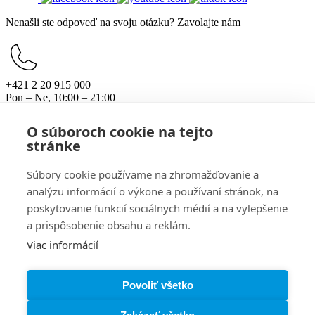
Nenašli ste odpoveď na svoju otázku? Zavolajte nám
+421 2 20 915 000
Pon – Ne, 10:00 – 21:00
Pre zákazníkov
O súboroch cookie na tejto
Otváracie hodiny
stránke
Parkovanie
Ako sa k nám dostanete
Darčeková karta
Súbory cookie používame na zhromažďovanie a
Návštevný poriadok
analýzu informácií o výkone a používaní stránok, na
Pre partnerov
poskytovanie funkcií sociálnych médií a na vylepšenie
Dokumenty pre investorov
Kariéra
a prispôsobenie obsahu a reklám.
Všeobecné informácie
Viac informácií
Kontakty
Ochrana osobných údajov
Zásady používania súborov cookie
Povoliť všetko
Nastavenia cookies