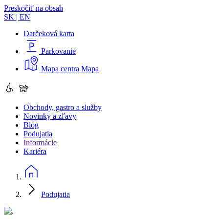
Preskočiť na obsah
SK
|
EN
Darčeková karta
Parkovanie
Mapa centra
Mapa
Obchody, gastro a služby
Novinky a zľavy
Blog
Podujatia
Informácie
Kariéra
Podujatia