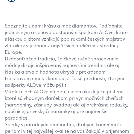
Spoznajte s nami krásu a moc diamantov. Podľahnite
jedinečným a cenovo dostupným šperkom ALOve, ktoré
s láskou a citom vznikajú pod rukami českých majstrov
zlatníkov v jednom z najväčších ateliérov v strednej
Európe.
Dvadsaťročná tradícia, špičkové ručné spracovanie,
módny dizajn inšpirovaný najnovšími trendmi, ale aj
klasika a trvalá hodnota ukrytá v prekrásnom
trblietavom umeleckom diele. To sú prednosti, ktorými
sa šperky ALOve môžu pýšiť.
V kolekciách ALOve nájdete nielen okúzľujúce prstene,
ktoré sú vhodným darčekom pri výnimočných chvíľach
(narodeniny, zásnuby, svadba) ale aj prekrásne retiazky,
náušnice, prívesky či náramky aj pre najmenšie
parádnice.
Šperky s prírodnými diamantmi, drahými kameňmi či
perlami v tej najvyššej kvalite na vás čakajú v príjemnom