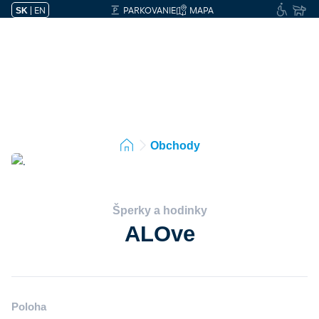
|
EN
PARKOVANIE
MAPA
SK
Obchody
Šperky a hodinky
ALOve
Poloha