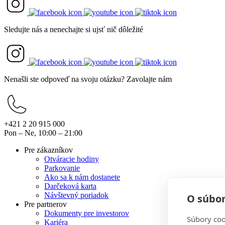
Sledujte nás a nenechajte si ujsť nič dôležité
Nenašli ste odpoveď na svoju otázku? Zavolajte nám
+421 2 20 915 000
Pon – Ne, 10:00 – 21:00
Pre zákazníkov
Otváracie hodiny
Parkovanie
Ako sa k nám dostanete
Darčeková karta
Návštevný poriadok
O súbor
Pre partnerov
Dokumenty pre investorov
Súbory coo
Kariéra