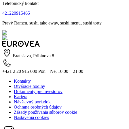
Telefonický kontakt
421220915465
Pravý Ramen, sushi take away, sushi menu, sushi torty.
Bratislava, Pribinova 8
+421 2 20 915 000
Pon – Ne, 10:00 – 21:00
Kontakty
Otváracie hodiny
Dokumenty pre investorov
Kariéra
Návštevný poriadok
Ochrana osobných údajov
Zásady používania súborov cookie
Nastavenia cookies