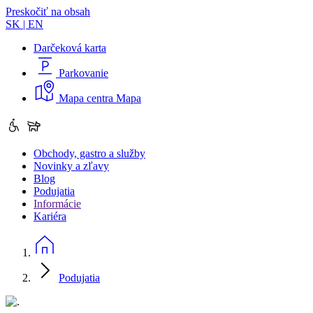
Preskočiť na obsah
SK
|
EN
Darčeková karta
Parkovanie
Mapa centra
Mapa
Obchody, gastro a služby
Novinky a zľavy
Blog
Podujatia
Informácie
Kariéra
Podujatia