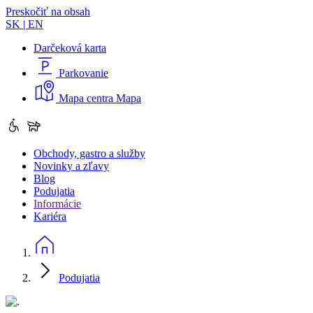
Preskočiť na obsah
SK
|
EN
Darčeková karta
Parkovanie
Mapa centra
Mapa
Obchody, gastro a služby
Novinky a zľavy
Blog
Podujatia
Informácie
Kariéra
Podujatia