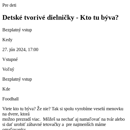
Pre deti
Detské tvorivé dielničky - Kto tu býva?
Bezplatný vstup
Kedy
27. jún 2024, 17:00
Vstupné
Voľný
Bezplatný vstup
Kde
Foodhall
Viete kto tu býva? Že nie? Tak si spolu vyrobíme veselú menovku
na dvere, ktorá
možno prezradí viac. Môžeš sa nechať aj namaľovať na tvár alebo
si dať urobiť zábavné tetovačky a pre najmenších máme
omaľovanky.