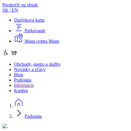
Preskočiť na obsah
SK
|
EN
Darčeková karta
Parkovanie
Mapa centra
Mapa
Obchody, gastro a služby
Novinky a zľavy
Blog
Podujatia
Informácie
Kariéra
Podujatia