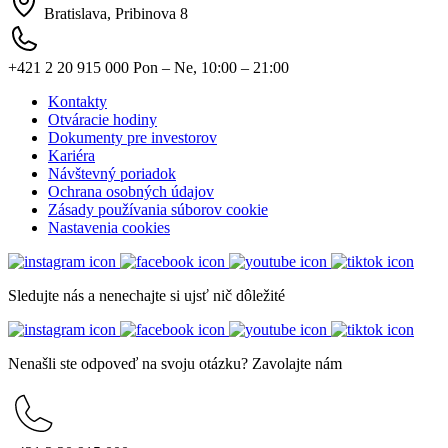
Bratislava, Pribinova 8
+421 2 20 915 000
Pon – Ne, 10:00 – 21:00
Kontakty
Otváracie hodiny
Dokumenty pre investorov
Kariéra
Návštevný poriadok
Ochrana osobných údajov
Zásady používania súborov cookie
Nastavenia cookies
Sledujte nás a nenechajte si ujsť nič dôležité
Nenašli ste odpoveď na svoju otázku? Zavolajte nám