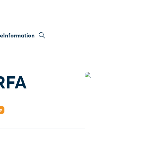
re
Information
 RFA
ry