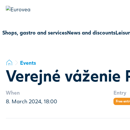
Shops, gastro and services
News and discounts
Leisu
Events
Verejné váženie
When
Entry
8. March 2024, 18:00
Free ent