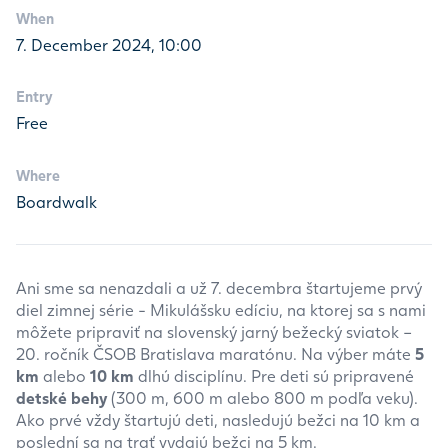
When
7. December 2024, 10:00
Entry
Free
Where
Boardwalk
Ani sme sa nenazdali a už 7. decembra štartujeme prvý
diel zimnej série - Mikulášsku edíciu, na ktorej sa s nami
môžete pripraviť na slovenský jarný bežecký sviatok –
20. ročník ČSOB Bratislava maratónu. Na výber máte
5
km
alebo
10 km
dlhú disciplínu. Pre deti sú pripravené
detské behy
(300 m, 600 m alebo 800 m podľa veku).
Ako prvé vždy štartujú deti, nasledujú bežci na 10 km a
poslední sa na trať vydajú bežci na 5 km.