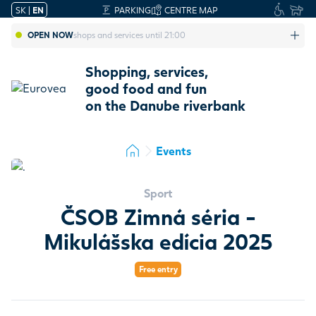
SK
|
EN
PARKING
CENTRE MAP
OPEN NOW
shops and services until 21:00
Shopping, services,
good food and fun
on the Danube riverbank
Events
Sport
ČSOB Zimná séria -
Mikulášska edícia 2025
Free entry