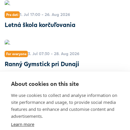
1. Jul 17:00 - 26. Aug 2026
Pre deti
Letná škola korčuľovania
3. Jul 07:30 - 28. Aug 2026
For everyone
Ranný Gymstick pri Dunaji
Bratislava, Pribinova 8
About cookies on this site
+421 2 20 915 000
We use cookies to collect and analyse information on
Mon – Sun, 10:00 – 21:00
site performance and usage, to provide social media
Contacts
Opening hours
features and to enhance and customise content and
Documents for investors
Work offers
advertisements.
Learn more
Cookies settings