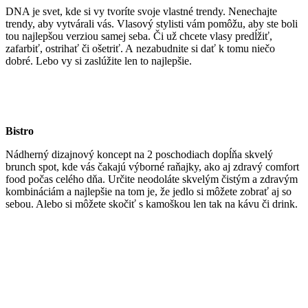
DNA je svet, kde si vy tvoríte svoje vlastné trendy. Nenechajte
trendy, aby vytvárali vás. Vlasový stylisti vám pomôžu, aby ste boli
tou najlepšou verziou samej seba. Či už chcete vlasy predĺžiť,
zafarbiť, ostrihať či ošetriť. A nezabudnite si dať k tomu niečo
dobré. Lebo vy si zaslúžite len to najlepšie.
Bistro
Nádherný dizajnový koncept na 2 poschodiach dopĺňa skvelý
brunch spot, kde vás čakajú výborné raňajky, ako aj zdravý comfort
food počas celého dňa. Určite neodoláte skvelým čistým a zdravým
kombináciám a najlepšie na tom je, že jedlo si môžete zobrať aj so
sebou. Alebo si môžete skočiť s kamoškou len tak na kávu či drink.