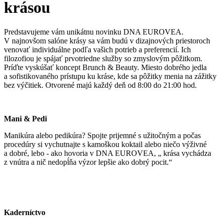
krásou
Predstavujeme vám unikátnu novinku DNA EUROVEA.
V najnovšom salóne krásy sa vám budú v dizajnových priestoroch
venovať individuálne podľa vašich potrieb a preferencií. Ich
filozofiou je spájať prvotriedne služby so zmyslovým pôžitkom.
Príďte vyskúšať koncept Brunch & Beauty. Miesto dobrého jedla
a sofistikovaného prístupu ku kráse, kde sa pôžitky menia na zážitky
bez výčitiek. Otvorené majú každý deň od 8:00 do 21:00 hod.
Mani & Pedi
Manikúra alebo pedikúra? Spojte prijemné s užitočným a počas
procedúry si vychutnajte s kamoškou koktail alebo niečo výživné
a dobré, lebo - ako hovoria v DNA EUROVEA, „ krása vychádza
z vnútra a nič nedopĺňa výzor lepšie ako dobrý pocit.“
Kaderníctvo