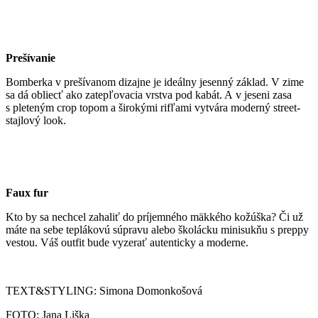
Prešívanie
Bomberka v prešívanom dizajne je ideálny jesenný základ. V zime
sa dá obliecť ako zatepľovacia vrstva pod kabát. A v jeseni zasa
s pleteným crop topom a širokými rifľami vytvára moderný street-
stajlový look.
Faux fur
Kto by sa nechcel zahaliť do príjemného mäkkého kožúška? Či už
máte na sebe teplákovú súpravu alebo školácku minisukňu s preppy
vestou. Váš outfit bude vyzerať autenticky a moderne.
TEXT&STYLING: Simona Domonkošová
FOTO: Jana Liška