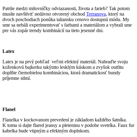
Patríte medzi milovníčky odviazanosti, života a farieb? Tak potom
musíte navštíviť nedávno otvorený obchod
Terranova
, ktorý na
dvoch poschodiach ponúka taliansku cenovo dostupnú módu. My
sme sa nebáli experimentovať s farbami a materiálom a vybrali sme
pre vás zopár trendy kombinácií na tieto jesenné dni.
Latex
Latex je na prvý pohľad veľmi efektný materiál. Nahraďte svoju
koženkovú bajkerku takýmto lesklým kúskom a zvyšok outfitu
doplňte čiernobielou kombináciou, ktorá dramatickosť bundy
príjemne stlmí.
Flanel
Flanelka v kockovanom prevedení je základom každého šatníka.
K tomu si dajte flared jeansy a pleteninu v podobe svetríka. Faux fur
kabelka bude vtipným a efektným doplnkom.