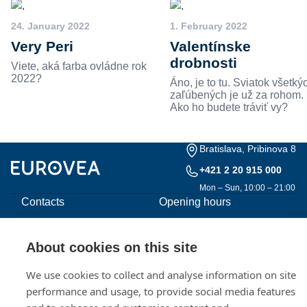
24. January 2022
1. February 2022
Very Peri
Valentínske
drobnosti
Viete, aká farba ovládne rok
2022?
Áno, je to tu. Sviatok všetký
zaľúbených je už za rohom.
Ako ho budete tráviť vy?
Bratislava, Pribinova 8
+421 2 20 915 000
Mon – Sun, 10:00 – 21:00
Contacts
Opening hours
Documents for investors
Work offers
About cookies on this site
Cookies settings
We use cookies to collect and analyse information on site
performance and usage, to provide social media features