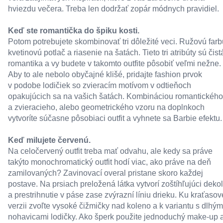
hviezdu večera. Treba len dodržať zopár módnych pravidiel.
Keď ste romantička do špiku kosti.
Potom potrebujete skombinovať tri dôležité veci. Ružovú farb
kvetinovú potlač a riasenie na šatách. Tieto tri atribúty sú čist
romantika a vy budete v takomto outfite pôsobiť veľmi nežne.
Aby to ale nebolo obyčajné klišé, pridajte fashion prvok
v podobe lodičiek so zvieracím motívom v odtieňoch
opakujúcich sa na vašich šatách. Kombináciou romantického
a zvieracieho, alebo geometrického vzoru na doplnkoch
vytvoríte súčasne pôsobiaci outfit a vyhnete sa Barbie efektu.
Keď milujete červenú.
Na celočervený outfit treba mať odvahu, ale kedy sa práve
takýto monochromatický outfit hodí viac, ako práve na deň
zamilovaných? Zavinovací overal pristane skoro každej
postave. Na prsiach preložená látka vytvorí zoštíhľujúci dekol
a prestrihnutie v páse zase zvýrazní líniu drieku. Ku kraťasov
verzii zvoľte vysoké čižmičky nad koleno a k variantu s dlhým
nohavicami lodičky. Ako šperk použite jednoduchý make-up 