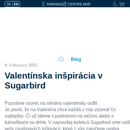
SK
|
EN
PARKING
CENTRE MAP
Blog
8. February 2022
Valentínska inšpirácia v
Sugarbird
Poznáme vzorec na ideálny valentínsky outfit
Je jasné, že na Valentína chce každá z nás vyzerať čo
najlepšie. Či už ideme s partnerom na večeru alebo s
kámoškami na drink. V najnovšej kolekcii
Sugarbird
sme našl
veľa zaujímavých inšpirácií, ktoré z vás zaručene urobia