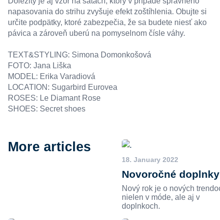
Dôležitý je aj vzor na šatách, ktorý v prípade správneho
napasovania do strihu zvyšuje efekt zoštíhlenia. Obujte si
určite podpätky, ktoré zabezpečia, že sa budete niesť ako
pávica a zároveň uberú na pomyselnom čísle váhy.
TEXT&STYLING: Simona Domonkošová
FOTO: Jana Liška
MODEL: Erika Varadiová
LOCATION:
Sugarbird Eurovea
ROSES:
Le Diamant Rose
SHOES:
Secret shoes
More articles
18. January 2022
Novoročné doplnky
Nový rok je o nových trendo
nielen v móde, ale aj v
doplnkoch.