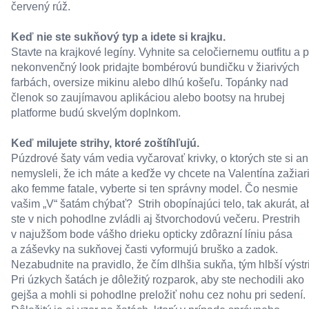
červený rúž.
Keď nie ste sukňový typ a idete si krajku.
Stavte na krajkové legíny. Vyhnite sa celočiernemu outfitu a p
nekonvenčný look pridajte bombérovú bundičku v žiarivých
farbách, oversize mikinu alebo dlhú košeľu. Topánky nad
členok so zaujímavou aplikáciou alebo bootsy na hrubej
platforme budú skvelým doplnkom.
Keď milujete strihy, ktoré zoštíhľujú.
Púzdrové šaty vám vedia vyčarovať krivky, o ktorých ste si an
nemysleli, že ich máte a keďže vy chcete na Valentína zažiari
ako femme fatale, vyberte si ten správny model. Čo nesmie
vašim „V“ šatám chýbať? Strih obopínajúci telo, tak akurát, a
ste v nich pohodlne zvládli aj štvorchodovú večeru. Prestrih
v najužšom bode vášho drieku opticky zdôrazní líniu pása
a záševky na sukňovej časti vyformujú bruško a zadok.
Nezabudnite na pravidlo, že čím dlhšia sukňa, tým hlbší výstr
Pri úzkych šatách je dôležitý rozparok, aby ste nechodili ako
gejša a mohli si pohodlne preložiť nohu cez nohu pri sedení.