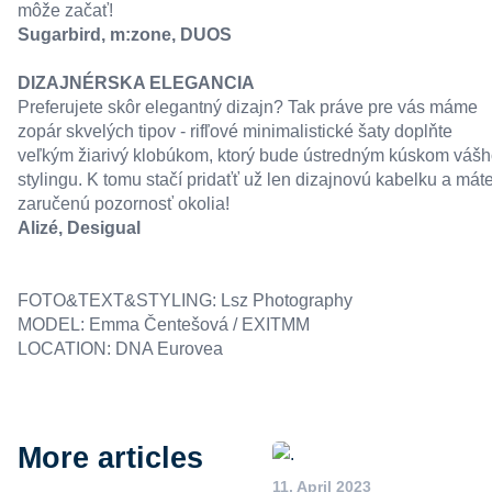
môže začať!
Sugarbird
,
m:zone
,
DUOS
DIZAJNÉRSKA ELEGANCIA
Preferujete skôr elegantný dizajn? Tak práve pre vás máme
zopár skvelých tipov - rifľové minimalistické šaty doplňte
veľkým žiarivý klobúkom, ktorý bude ústredným kúskom váš
stylingu. K tomu stačí pridaťť už len dizajnovú kabelku a mát
zaručenú pozornosť okolia!
Alizé,
Desigual
FOTO&TEXT&STYLING: Lsz Photography
MODEL: Emma Čentešová / EXITMM
LOCATION: DNA Eurovea
More articles
11. April 2023