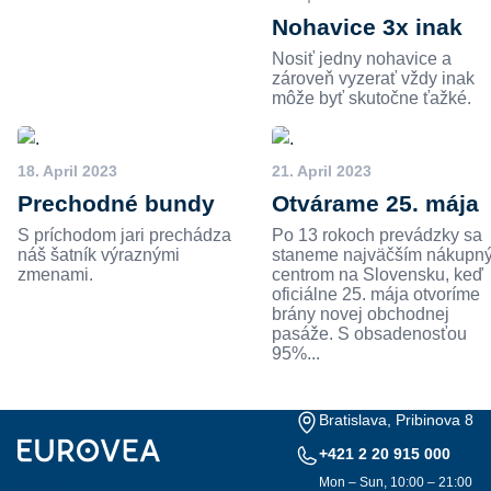
Nohavice 3x inak
Nosiť jedny nohavice a
zároveň vyzerať vždy inak
môže byť skutočne ťažké.
18. April 2023
21. April 2023
Prechodné bundy
Otvárame 25. mája
S príchodom jari prechádza
Po 13 rokoch prevádzky sa
náš šatník výraznými
staneme najväčším nákupn
zmenami.
centrom na Slovensku, keď
oficiálne 25. mája otvoríme
brány novej obchodnej
pasáže. S obsadenosťou
95%...
Bratislava, Pribinova 8
+421 2 20 915 000
Mon – Sun, 10:00 – 21:00