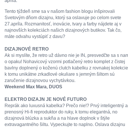
apríla.
Tento týždeň sme sa v našom fashion blogu inšpirovali
Svetovým dňom dizajnu, ktorý sa oslavuje po celom svete
27.apríla. Rozmanitosť, inovácie, tvary a farby nájdete aj v
najnovších kolekciách našich dizajnových butikov. Tak čo,
máte odvahu vystúpiť z davu?
DIZAJNOVÉ RETRO
Ak si myslíte, že retro už dávno nie je IN, presvedčte sa s na
o opaku! Nohavicový vzormi potlačený retro komplet z čistej
bavlny doplnený o koženú clutch kabelku z rovnakej kolekcie
k tomu unikátne zrkadlové okuliare s jemným šiltom sú
zaručenie dizajnovou vychytávkou.
Weekend Max Mara
,
DUOS
ELEKTRO DIZAJN JE NOVÉ FUTURO
Reprák ako luxusná kabelka? Prečo nie!? Prvý inteligentný a
prenosný Hi-fi reproduktor do ruky, k tomu elegantná, no
dizajnová blúzka a sukňa a na hlave doplnok v štýle
extravagantného šiltu. Vypeckujte to naplno. Oslava dizajnu