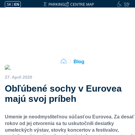
SK
|
EN
PARKING
CENTRE MAP
Blog
27. April 2020
Obľúbené sochy v Eurovea
majú svoj príbeh
Umenie je neodmysliteľnou súčasťou Eurovea. Za desať
rokov od jej otvorenia sa tu uskutočnili desiatky
umeleckých výstav, stovky koncertov a festivalov,