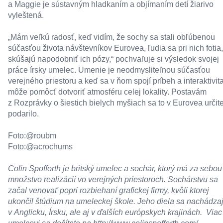
a Maggie je sústavným hladkaním a objímaním detí žiarivo
vyleštená.
„Mám veľkú radosť, keď vidím, že sochy sa stali obľúbenou
súčasťou života návštevníkov Eurovea, ľudia sa pri nich fotia,
skúšajú napodobniť ich pózy,“ pochvaľuje si výsledok svojej
práce írsky umelec. Umenie je neodmysliteľnou súčasťou
verejného priestoru a keď sa v ňom spojí príbeh a interaktivita
môže pomôcť dotvoriť atmosféru celej lokality. Postavám
z Rozprávky o šiestich bielych myšiach sa to v Eurovea určit
podarilo.
Foto:@roubm
Foto:@acrochums
Colin Spofforth je britský umelec a sochár, ktorý má za sebou
množstvo realizácií vo verejných priestoroch. Sochárstvu sa
začal venovať popri rozbiehaní grafickej firmy, kvôli ktorej
ukončil štúdium na umeleckej škole. Jeho diela sa nachádza
v Anglicku, Írsku, ale aj v ďalších európskych krajinách. Viac