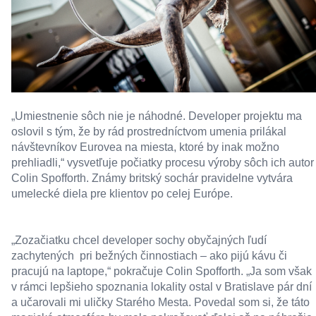
„Umiestnenie sôch nie je náhodné. Developer projektu ma
oslovil s tým, že by rád prostredníctvom umenia prilákal
návštevníkov Eurovea na miesta, ktoré by inak možno
prehliadli,“ vysvetľuje počiatky procesu výroby sôch ich autor
Colin Spofforth. Známy britský sochár pravidelne vytvára
umelecké diela pre klientov po celej Európe.
„Zozačiatku chcel developer sochy obyčajných ľudí
zachytených pri bežných činnostiach – ako pijú kávu či
pracujú na laptope,“ pokračuje Colin Spofforth. „Ja som však
v rámci lepšieho spoznania lokality ostal v Bratislave pár dní
a učarovali mi uličky Starého Mesta. Povedal som si, že táto