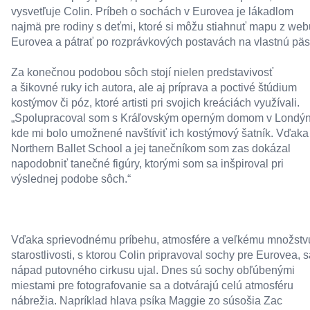
vysvetľuje Colin. Príbeh o sochách v Eurovea je lákadlom
najmä pre rodiny s deťmi, ktoré si môžu
stiahnuť
mapu z web
Eurovea a pátrať po rozprávkových postavách na vlastnú päs
Za konečnou podobou sôch stojí nielen predstavivosť
a šikovné ruky ich autora, ale aj príprava a poctivé štúdium
kostýmov či póz, ktoré artisti pri svojich kreáciách využívali.
„Spolupracoval som s Kráľovským operným domom v Londýn
kde mi bolo umožnené navštíviť ich kostýmový šatník. Vďaka
Northern Ballet School a jej tanečníkom som zas dokázal
napodobniť tanečné figúry, ktorými som sa inšpiroval pri
výslednej podobe sôch.“
Vďaka sprievodnému príbehu, atmosfére a veľkému množstv
starostlivosti, s ktorou Colin pripravoval sochy pre Eurovea, s
nápad putovného cirkusu ujal. Dnes sú sochy obľúbenými
miestami pre fotografovanie sa a dotvárajú celú atmosféru
nábrežia. Napríklad hlava psíka Maggie zo súsošia Zac