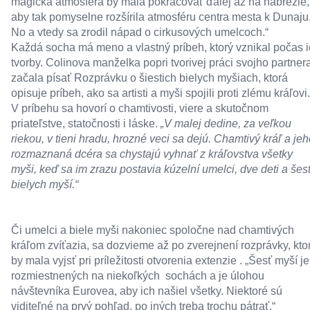
magická atmosféra by mala pokračovať ďalej až na nábrežie,
aby tak pomyselne rozšírila atmosféru centra mesta k Dunaju
No a vtedy sa zrodil nápad o cirkusových umelcoch.“
Každá socha má meno a vlastný príbeh, ktorý vznikal počas 
tvorby. Colinova manželka popri tvorivej práci svojho partner
začala písať Rozprávku o šiestich bielych myšiach, ktorá
opisuje príbeh, ako sa artisti a myši spojili proti zlému kráľovi.
V príbehu sa hovorí o chamtivosti, viere a skutočnom
priateľstve, statočnosti i láske.
„V malej dedine, za veľkou
riekou, v tieni hradu, hrozné veci sa dejú. Chamtivý kráľ a jeh
rozmaznaná dcéra sa chystajú vyhnať z kráľovstva všetky
myši, keď sa im zrazu postavia kúzelní umelci, dve deti a šes
bielych myší.“
Či umelci a biele myši nakoniec spoločne nad chamtivých
kráľom zvíťazia, sa dozvieme až po zverejnení rozprávky, kto
by mala vyjsť pri príležitosti otvorenia extenzie . „Šesť myší je
rozmiestnených na niekoľkých sochách a je úlohou
návštevníka Eurovea, aby ich našiel všetky. Niektoré sú
viditeľné na prvý pohľad, po iných treba trochu pátrať,“