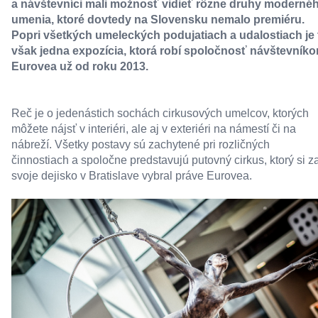
a návštevníci mali možnosť vidieť rôzne druhy moderné
umenia, ktoré dovtedy na Slovensku nemalo premiéru.
Popri všetkých umeleckých podujatiach a udalostiach je 
však jedna expozícia, ktorá robí spoločnosť návštevník
Eurovea už od roku 2013.
Reč je o jedenástich sochách cirkusových umelcov, ktorých
môžete nájsť v interiéri, ale aj v exteriéri na námestí či na
nábreží. Všetky postavy sú zachytené pri rozličných
činnostiach a spoločne predstavujú putovný cirkus, ktorý si z
svoje dejisko v Bratislave vybral práve Eurovea.