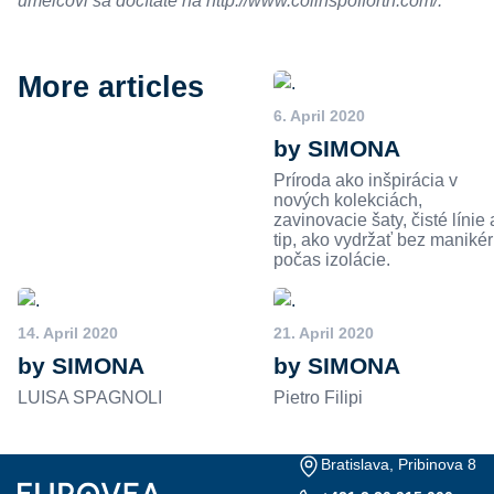
umelcovi sa dočítate na
http://www.colinspofforth.com/
.
More articles
6. April 2020
by SIMONA
Príroda ako inšpirácia v
nových kolekciách,
zavinovacie šaty, čisté línie 
tip, ako vydržať bez maniké
počas izolácie.
14. April 2020
21. April 2020
by SIMONA
by SIMONA
LUISA SPAGNOLI
Pietro Filipi
Bratislava, Pribinova 8