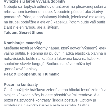
Výraznejšiu farbu vyvážia doplnky
Nebojte sa teplých odtieňov oranžovej na plisovanej sukni 
rebrovanom bavlnenom tope. Nebudete pôsobiť ako žiarivý
pomaranč. Pridajte nonšalantný klobúk, jelenicové mokasíny
na hrubej podrážke a efektnú kabelku. Potom bude váš outfit
žiariť nielen farbou, ale aj štýlom.
Tatuum
,
Secret Shoes
Kombinujte materiály
Miešanie textúr je výborný nápad, ktorý dotvorí výsledný efek
vášho outfitu. Pletenina na pulóvri, hladká elastická tkanina 
nohaviciach, buklé na kabáte a lakovaná koža na kabelke
spoločne skvele fungujú. Bodkou na záver môžu byť
„ponožkové“ tenisky.
Peak & Cloppenburg
,
Humanic
Pozor na kontrasty
Či už použijete hráškovo zelenú alebo hlbokú lesnú zelenú v
svojich kúskoch, vždy budete pôsobiť veľmi trendovo. Ale
pozor na zbytočné kontrasty, škodia postave. Opticky ju
rozdelia na niekoľko kusov a ešte aj skrátia. Outfit si