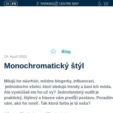
SK
|
EN
PARKING
CENTRE MAP
Blog
19. April 2022
Monochromatický štýl
Milujú ho návrhári, módne blogerky, influenceri,
jednoducho všetci, ktorí sledujú trendy a baví ich móda.
Ale vyskúšali ste ho už vy? Jednofarebný outfit je
praktický, štýlový a hlavne vám predĺži postavu. Poradím
vám, ako ho nosiť. Tak ktorá farba je tá vaša?