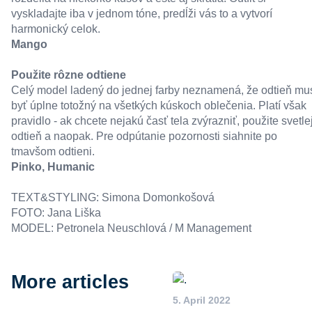
vyskladajte iba v jednom tóne, predĺži vás to a vytvorí
harmonický celok.
Mango
Použite rôzne odtiene
Celý model ladený do jednej farby neznamená, že odtieň mu
byť úplne totožný na všetkých kúskoch oblečenia. Platí však
pravidlo - ak chcete nejakú časť tela zvýrazniť, použite svetle
odtieň a naopak. Pre odpútanie pozornosti siahnite po
tmavšom odtieni.
Pinko
,
Humanic
TEXT&STYLING: Simona Domonkošová
FOTO: Jana Liška
MODEL: Petronela Neuschlová / M Management
More articles
5. April 2022