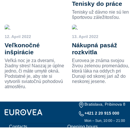
Tenisky do práce
Tenisky už dávno nie sú len
športovou záležitosťou.
12. April 2022
13. April 2022
Veľkonočné
Nákupná pasáž
inšpirácie
rozkvitla
Veľká noc je za dverami,
Eurovea je známa svojou
žiadny stres! Naozaj je úplne
živou zelenou promenádou,
jedno, či máte umyté okná.
ktorá láka na oddych pri
Podstatné je, aby ste si
Dunaji od skorej jari až do
vytvorili sviatočnú pohodovú
neskorej jesene.
atmosféru.
Bratislava, Pribinova 8
+421 2 20 915 000
Mon – Sun, 10:00 – 21:00
Contacts
Opening hours