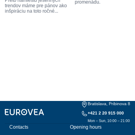
Preto namiesto jesenných
promenádu.
trendov máme pre pánov ako
inšpiráciu na toto ročné...
Bratislava, Pribinova 8
+421 2 20 915 000
Mon – Sun, 10:00 – 21:00
Contacts
Opening hours