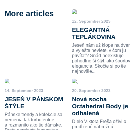
More articles
12. September 2023
ELEGANTNÁ
TEPLÁKOVINA
Jeseň nám už klope na dver
a vy ešte neviete, v čom ju
privítať? Snáď neexistuje
pohodlnejší štýl, ako športo
elegancia. Skočte si po tie
najnovšie...
14. September 2023
20. September 2023
JESEŇ V PÁNSKOM
Nová socha
ŠTÝLE
Octahedral Body je
odhalená
Pánske trendy a kolekcie sa
nemenia tak turbulentne
Dielo Viktora Freša oživilo
a rozmanito ako tie dámske.
predĺženú nábrežnú