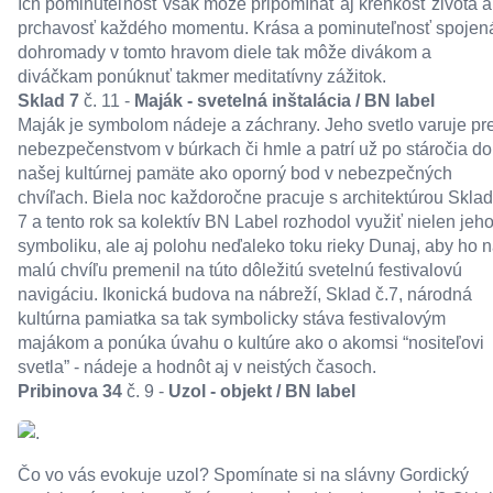
Ich pominuteľnosť však môže pripomínať aj krehkosť života a
prchavosť každého momentu. Krása a pominuteľnosť spojen
dohromady v tomto hravom diele tak môže divákom a
diváčkam ponúknuť takmer meditatívny zážitok.
Sklad 7
č. 11 -
Maják - svetelná inštalácia / BN label
Maják je symbolom nádeje a záchrany. Jeho svetlo varuje pr
nebezpečenstvom v búrkach či hmle a patrí už po stáročia do
našej kultúrnej pamäte ako oporný bod v nebezpečných
chvíľach. Biela noc každoročne pracuje s architektúrou Skla
7 a tento rok sa kolektív BN Label rozhodol využiť nielen jeh
symboliku, ale aj polohu neďaleko toku rieky Dunaj, aby ho 
malú chvíľu premenil na túto dôležitú svetelnú festivalovú
navigáciu. Ikonická budova na nábreží, Sklad č.7, národná
kultúrna pamiatka sa tak symbolicky stáva festivalovým
majákom a ponúka úvahu o kultúre ako o akomsi “nositeľovi
svetla” - nádeje a hodnôt aj v neistých časoch.
Pribinova 34
č. 9 -
Uzol - objekt / BN label
Čo vo vás evokuje uzol? Spomínate si na slávny Gordický