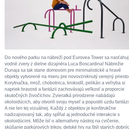
Do nového parku na nábreží pod Eurovea Tower sa nasťahuj
vodné zvery z dielne dizajnéra Luca Boscardina! Nábrežie
Dunaja sa tak stane domovom pre minimalistické a hravé
objekty vytvorené na mieru pre novovzniknutý verejný priestor
Korytnačka, mrož, chobotnica, krokodíl, pelikán a veľryba si
napriek hravosti a fantázii zachovávajú veľkosť a proporcie
skutočných živočíchov. Zvieratká prirodzene nabádajú
okoloidúcich, aby otvorili svoju myseľ a popustili uzdu fantázii
A nie len tej vizuálnej. Každý z objektov je konštrukčne
nadizajnovaný tak, aby spĺňal aj jednoduché interakcie s
okoloidúcimi. Môže ísť o alternatívny nástroj na cvičenie,
skúšanie parkúrových trikov, detské hry na štýl starých dobrý