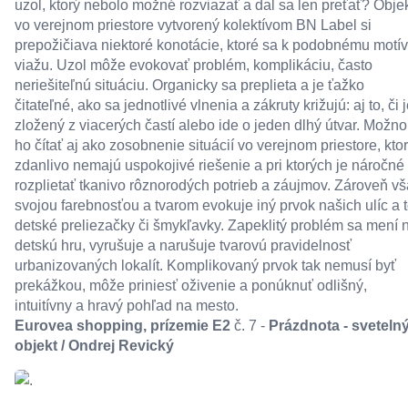
uzol, ktorý nebolo možné rozviazať a dal sa len preťať? Obje
vo verejnom priestore vytvorený kolektívom BN Label si
prepožičiava niektoré konotácie, ktoré sa k podobnému motí
viažu. Uzol môže evokovať problém, komplikáciu, často
neriešiteľnú situáciu. Organicky sa preplieta a je ťažko
čitateľné, ako sa jednotlivé vlnenia a zákruty križujú: aj to, či 
zložený z viacerých častí alebo ide o jeden dlhý útvar. Možno
ho čítať aj ako zosobnenie situácií vo verejnom priestore, kto
zdanlivo nemajú uspokojivé riešenie a pri ktorých je náročné
rozplietať tkanivo rôznorodých potrieb a záujmov. Zároveň v
svojou farebnosťou a tvarom evokuje iný prvok našich ulíc a 
detské preliezačky či šmykľavky. Zapeklitý problém sa mení 
detskú hru, vyrušuje a narušuje tvarovú pravidelnosť
urbanizovaných lokalít. Komplikovaný prvok tak nemusí byť
prekážkou, môže priniesť oživenie a ponúknuť odlišný,
intuitívny a hravý pohľad na mesto.
Eurovea shopping, prízemie E2
č. 7 -
Prázdnota - sveteln
objekt / Ondrej Revický