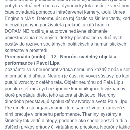
pohybu virtuálneho herca a dynamický tok častíc je v reálno
čase ovládaná pomocou infračervenej kamery, toolu Unreal
Engine a MAX. Deformujúci sa roj častíc sa šíri len vtedy, ke
intenzita pohybu používateľa prekročí určitú hranicu.
DOPAMINE rozširuje autorove nedávne skúmanie
umiestňovania nevinných, detsky pôsobiacich virtuálnych
postáv do rôznych sociálnych, politických a humanistických
kontextov a prostredí.
Promenáda (mólo)
č. 12 -
Neurón- svetelný objekt a
performance / Pavol Lipa
Zoznámte sa s neurónom! Vďaka nemu má každý z nás v se
informačnú diaľnicu. Neurón je časť nervovej sústavy, po ktor
putujú vzruchy z celého tela. Objekt neurónu od Pala Lipu
ponúka sieť možných vzájomne komunikujúcich významov,
ktoré prepájajú dielo, jeho autora aj diváctvo. Neuróny
dlhodobo predstavujú spoluaktérov tvorby a sveta Pala Lipu.
Pre umelca sú organizmami, ktoré sám oživuje a zároveň s
nimi pracuje v priebehu performance. Tkaniny, systémy a
štruktúry tak vedú dialógy, podobne ako spoločenstvá ľudí a
ďalších prvkov prírody či virtuálneho priestoru. Neuróny takti