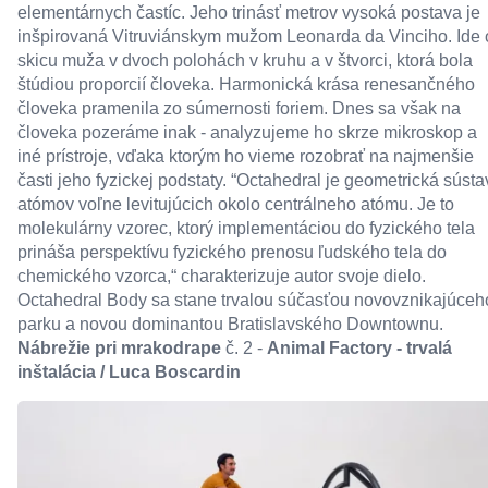
elementárnych častíc. Jeho trinásť metrov vysoká postava je
inšpirovaná Vitruviánskym mužom Leonarda da Vinciho. Ide 
skicu muža v dvoch polohách v kruhu a v štvorci, ktorá bola
štúdiou proporcií človeka. Harmonická krása renesančného
človeka pramenila zo súmernosti foriem. Dnes sa však na
človeka pozeráme inak - analyzujeme ho skrze mikroskop a
iné prístroje, vďaka ktorým ho vieme rozobrať na najmenšie
časti jeho fyzickej podstaty. “Octahedral je geometrická sústa
atómov voľne levitujúcich okolo centrálneho atómu. Je to
molekulárny vzorec, ktorý implementáciou do fyzického tela
prináša perspektívu fyzického prenosu ľudského tela do
chemického vzorca,“ charakterizuje autor svoje dielo.
Octahedral Body sa stane trvalou súčasťou novovznikajúceh
parku a novou dominantou Bratislavského Downtownu.
Nábrežie pri mrakodrape
č. 2 -
Animal Factory - trvalá
inštalácia / Luca Boscardin