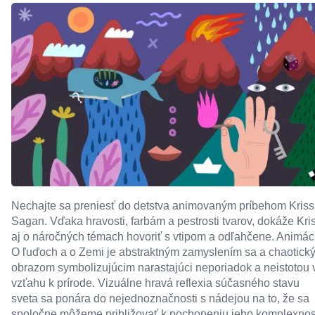
Nechajte sa preniesť do detstva animovaným príbehom Kriss
Sagan. Vďaka hravosti, farbám a pestrosti tvarov, dokáže Kri
aj o náročných témach hovoriť s vtipom a odľahčene. Animác
O ľuďoch a o Zemi je abstraktným zamyslením sa a chaotick
obrazom symbolizujúcim narastajúci neporiadok a neistotou 
vzťahu k prírode. Vizuálne hravá reflexia súčasného stavu
sveta sa ponára do nejednoznačnosti s nádejou na to, že sa
spoločne môžeme približovať k pochopeniu jeho komplexnos