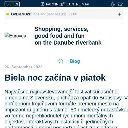
SK
|
EN
PARKING
CENTRE MAP
OPEN NOW
shops and services until 21:00
Shopping, services,
good food and fun
on the Danube riverbank
Blog
26. September 2023
Biela noc začína v piatok
Najväčší a najnavštevovanejší festival súčasného
umenia na Slovensku, prichádza opäť do Bratislavy. V
obľúbenom trojdňovom formáte premení mesto na
impozantnú galériu s takmer 50 umeleckými zastávka
vo forme neprehliadnuteľných monumentálnych
objektov, interaktívnych inštalácií či jedinečných
performancií autorov pochádzajúcich zo siedmich