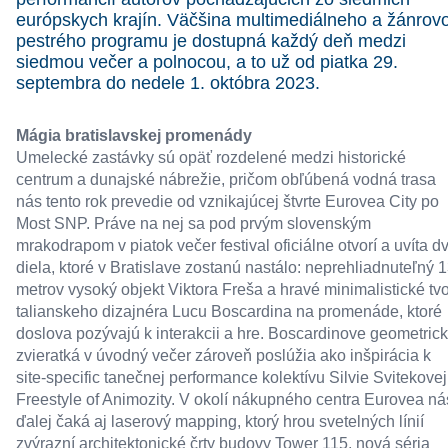
európskych krajín. Väčšina multimediálneho a žánrov
pestrého programu je dostupná každý deň medzi
siedmou večer a polnocou, a to už od piatka 29.
septembra do nedele 1. októbra 2023.
Mágia bratislavskej promenády
Umelecké zastávky sú opäť rozdelené medzi historické
centrum a dunajské nábrežie, pričom obľúbená vodná trasa
nás tento rok prevedie od vznikajúcej štvrte Eurovea City po
Most SNP. Práve na nej sa pod prvým slovenským
mrakodrapom v piatok večer festival oficiálne otvorí a uvíta d
diela, ktoré v Bratislave zostanú nastálo: neprehliadnuteľný 1
metrov vysoký objekt Viktora Freša a hravé minimalistické tv
talianskeho dizajnéra Lucu Boscardina na promenáde, ktoré
doslova pozývajú k interakcii a hre. Boscardinove geometric
zvieratká v úvodný večer zároveň poslúžia ako inšpirácia k
site-specific tanečnej performance kolektívu Silvie Svitekovej
Freestyle of Animozity. V okolí nákupného centra Eurovea ná
ďalej čaká aj laserový mapping, ktorý hrou svetelných línií
zvýrazní architektonické črty budovy Tower 115, nová séria