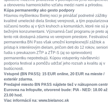
a obnoveniu harmonického vzťahu medzi nami a prírodou.
Kúpa permanentky ako gesto podpory
Hlavnou myšlienkou Bielej noci je prinášať podnetné zážitky
kvalitné umelecké diela širokej verejnosti, a tým popularizova
súčasnú tvorbu aj v tých kruhoch a komunitách, ktoré nie sú j
bežnými konzumentami. Významná časť programu je preto a
tento rok dostupná zdarma vo verejnom priestore. Festivalov
permanentka BN Pass však umožní komplexnejší zážitok a
prístup k interiérovým dielam, pričom deti do 12 rokov, seniori
ľudia s preukazom ZŤP a ZŤP-S (aj so sprievodom)
permanentku nepotrebujú. Kúpou vstupenky návštevníci
podporia festival a pomôžu udržať jeho rozsah a kvalitu aj v
budúcnosti.
Vstupné (BN PASS): 15 EUR online, 20 EUR na mieste /
exteriér zdarma.
Predajné miesto BN PASS nájdete tiež v nákupnom centr
Eurovea na Infopulte, otvorené bude: PIA - NED: 18.00 až
23.00 hod.
Viac informácií na:
www.bielanoc.sk