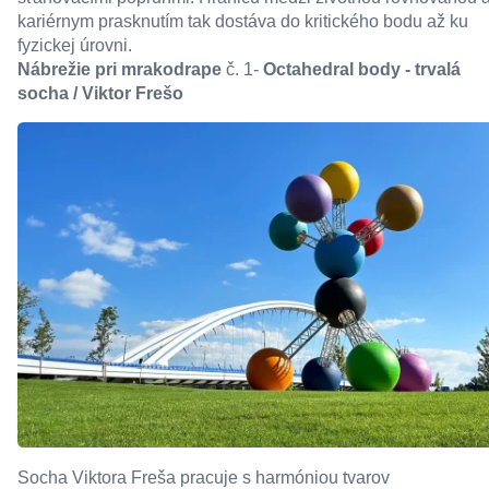
kariérnym prasknutím tak dostáva do kritického bodu až ku
fyzickej úrovni.
Nábrežie pri mrakodrape
č. 1-
Octahedral body - trvalá
socha / Viktor Frešo
Socha Viktora Freša pracuje s harmóniou tvarov