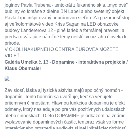
jogínov Pavla Trubena - tentokrát z fúkaného skla, „mydlové”
bubliny vo fontáne z dielne BN Label alebo svetelný objekt
Pavla Lipu inšpirovaný neurónovou sieťou. Za pozornosť stoj
aj veľkoformátové video Kriss Sagan na LED obrazovke
budovy Landererova 12 - plné farieb a formálnej hravosti, a
predsa otvárajúce náročné témy neistôt vo vzťahu človeka k
prírode.
V OKOLÍ NÁKUPNÉHO CENTRA EUROVEA MÔŽETE
VIDIEŤ:
Galéria Umelka
č. 13 -
Dopamine - interaktívna projekcia /
Klaus Obermaier
Závislosť, láska aj fyzická aktivita majú spoločný hormón -
dopamín. Tento hormón sa uvoľňuje, keď sa venujete
príjemným činnostiam. Hlavnou funkciou dopamínu je efekt
odmeny, ktorý nasleduje po pre vás pozitívnych udalostiach
alebo činnostiach. Dielo DOPAMINE je odkazom na známe
vyplavovanie dopamínových častíc, tentoraz však vo forme
interaktívneho prostredia audiovizuálnej inštalácie: rýchlosť