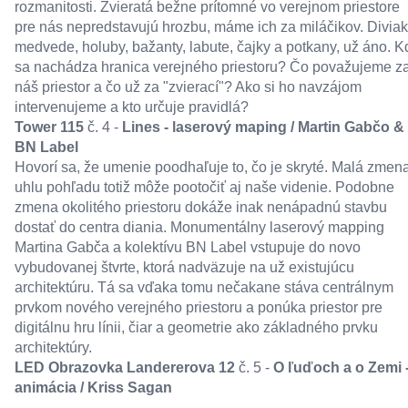
rozmanitosti. Zvieratá bežne prítomné vo verejnom priestore
pre nás nepredstavujú hrozbu, máme ich za miláčikov. Diviak
medvede, holuby, bažanty, labute, čajky a potkany, už áno. K
sa nachádza hranica verejného priestoru? Čo považujeme z
náš priestor a čo už za "zvierací"? Ako si ho navzájom
intervenujeme a kto určuje pravidlá?
Tower 115
č. 4 -
Lines - laserový maping / Martin Gabčo &
BN Label
Hovorí sa, že umenie poodhaľuje to, čo je skryté. Malá zmen
uhlu pohľadu totiž môže pootočiť aj naše videnie. Podobne
zmena okolitého priestoru dokáže inak nenápadnú stavbu
dostať do centra diania. Monumentálny laserový mapping
Martina Gabča a kolektívu BN Label vstupuje do novo
vybudovanej štvrte, ktorá nadväzuje na už existujúcu
architektúru. Tá sa vďaka tomu nečakane stáva centrálnym
prvkom nového verejného priestoru a ponúka priestor pre
digitálnu hru línii, čiar a geometrie ako základného prvku
architektúry.
LED Obrazovka Landererova 12
č. 5 -
O ľuďoch a o Zemi 
animácia / Kriss Sagan