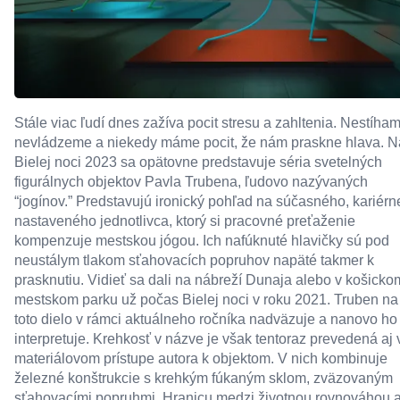
Stále viac ľudí dnes zažíva pocit stresu a zahltenia. Nestíham
nevládzeme a niekedy máme pocit, že nám praskne hlava. N
Bielej noci 2023 sa opätovne predstavuje séria svetelných
figurálnych objektov Pavla Trubena, ľudovo nazývaných
“jogínov.” Predstavujú ironický pohľad na súčasného, kariérn
nastaveného jednotlivca, ktorý si pracovné preťaženie
kompenzuje mestskou jógou. Ich nafúknuté hlavičky sú pod
neustálym tlakom sťahovacích popruhov napäté takmer k
prasknutiu. Vidieť sa dali na nábreží Dunaja alebo v košicko
mestskom parku už počas Bielej noci v roku 2021. Truben na
toto dielo v rámci aktuálneho ročníka nadväzuje a nanovo ho
interpretuje. Krehkosť v názve je však tentoraz prevedená aj 
materiálovom prístupe autora k objektom. V nich kombinuje
železné konštrukcie s krehkým fúkaným sklom, zväzovaným
sťahovacími popruhmi. Hranicu medzi životnou rovnováhou 