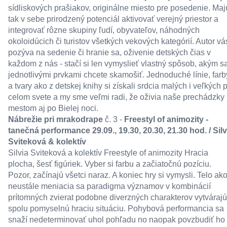
sídliskových prašiakov, originálne miesto pre posedenie. Maj
tak v sebe prirodzený potenciál aktivovať verejný priestor a
integrovať rôzne skupiny ľudí, obyvateľov, náhodných
okoloidúcich či turistov všetkých vekových kategórií. Autor vá
pozýva na sedenie či hranie sa, oživenie detských čias v
každom z nás - stačí si len vymyslieť vlastný spôsob, akým s
jednotlivými prvkami chcete skamošiť. Jednoduché línie, farb
a tvary ako z detskej knihy si získali srdcia malých i veľkých 
celom svete a my sme veľmi radi, že oživia naše prechádzky
mestom aj po Bielej noci.
Nábrežie pri mrakodrape
č. 3 -
Freestyl of animozity -
tanečná performance 29.09., 19.30, 20.30, 21.30 hod. / Silv
Sviteková & kolektív
Silvia Sviteková a kolektív Freestyle of animozity Hracia
plocha, šesť figúriek. Vyber si farbu a začiatočnú pozíciu.
Pozor, začínajú všetci naraz. A koniec hry si vymysli. Telo ak
neustále meniacia sa paradigma významov v kombinácií
prítomných zvierat podobne diverzných charakterov vytvárajú
spolu pomyselnú hraciu situáciu. Pohybová performancia sa
snaží nedeterminovať uhol pohľadu no naopak povzbudiť ho