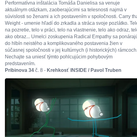
Performatívna inštalácia Tomáša Danielisa sa venuje
aktuálnym otázkam, zaoberajúcimi sa telesnosti najmä v
súvislosti so ženami a ich postavením v spoločnosti. Carry th
Weight - umenie hľadí do zrkadla a stráca svoje pozlátko. Tel
na pozretie, telo v práci, telo na vlastnenie, telo ako odraz, te
ako obraz... Umelci zoskupenia Radical Empathy sa ponáraj
do hlbín neistého a komplikovaného postavenia žien v
súčasnej spoločnosti v jej kultúrnych (i historických) rámcoch
Nechajte sa uniesť týmto pohlcujúcim pohybovým
predstavením.
Pribinova 34
č. 8 -
Krehkosť INSIDE / Pavol Truben