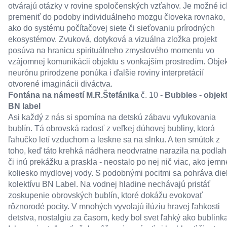
otvárajú otázky v rovine spoločenských vzťahov. Je možné ic
premeniť do podoby individuálneho mozgu človeka rovnako,
ako do systému počítačovej siete či sieťovaniu prírodných
ekosystémov. Zvuková, dotyková a vizuálna zložka projekt
posúva na hranicu spirituálneho zmyslového momentu vo
vzájomnej komunikácii objektu s vonkajším prostredím. Objek
neurónu prirodzene ponúka i ďalšie roviny interpretácií
otvorené imaginácii diváctva.
Fontána na námestí M.R.Štefánika
č. 10 -
Bubbles - objekt
BN label
Asi každý z nás si spomína na detskú zábavu vyfukovania
bublín. Tá obrovská radosť z veľkej dúhovej bubliny, ktorá
ľahučko letí vzduchom a leskne sa na slnku. A ten smútok z
toho, keď táto krehká nádhera neodvratne narazila na podla
či inú prekážku a praskla - neostalo po nej nič viac, ako jemn
koliesko mydlovej vody. S podobnými pocitmi sa pohráva die
kolektívu BN Label. Na vodnej hladine nechávajú pristáť
zoskupenie obrovských bublín, ktoré dokážu evokovať
rôznorodé pocity. V mnohých vyvolajú ilúziu hravej ľahkosti
detstva, nostalgiu za časom, kedy bol svet ľahký ako bublinka