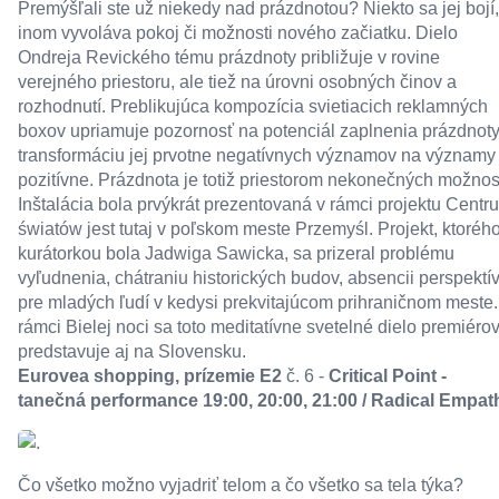
Premýšľali ste už niekedy nad prázdnotou? Niekto sa jej bojí,
inom vyvoláva pokoj či možnosti nového začiatku. Dielo
Ondreja Revického tému prázdnoty približuje v rovine
verejného priestoru, ale tiež na úrovni osobných činov a
rozhodnutí. Preblikujúca kompozícia svietiacich reklamných
boxov upriamuje pozornosť na potenciál zaplnenia prázdnoty
transformáciu jej prvotne negatívnych významov na významy
pozitívne. Prázdnota je totiž priestorom nekonečných možnost
Inštalácia bola prvýkrát prezentovaná v rámci projektu Centr
światów jest tutaj v poľskom meste Przemyśl. Projekt, ktoréh
kurátorkou bola Jadwiga Sawicka, sa prizeral problému
vyľudnenia, chátraniu historických budov, absencii perspektí
pre mladých ľudí v kedysi prekvitajúcom prihraničnom meste.
rámci Bielej noci sa toto meditatívne svetelné dielo premiéro
predstavuje aj na Slovensku.
Eurovea shopping, prízemie E2
č. 6 -
Critical Point -
tanečná performance 19:00, 20:00, 21:00 / Radical Empat
Čo všetko možno vyjadriť telom a čo všetko sa tela týka?