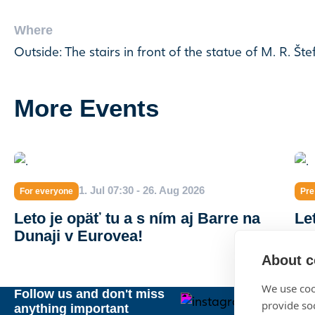
Where
Outside: The stairs in front of the statue of M. R. Šte
More Events
1. Jul 07:30 - 26. Aug 2026
For everyone
Pre
Leto je opäť tu a s ním aj Barre na
Le
Dunaji v Eurovea!
About c
We use coo
Follow us and don't miss
provide so
anything important