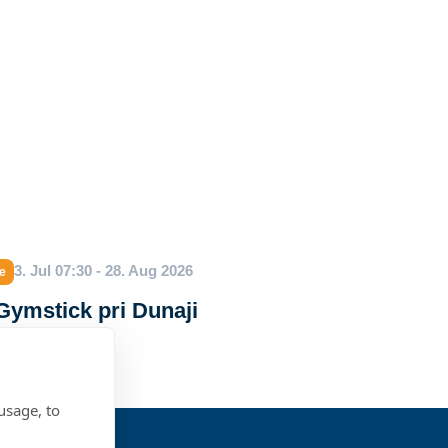
3. Jul 07:30 - 28. Aug 2026
e
ymstick pri Dunaji
usage, to