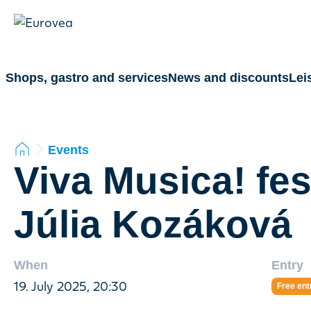
Shops, gastro and services
News and discounts
Lei
Events
Viva Musica! fest
Júlia Kozáková
When
Entry
19. July 2025, 20:30
Free ent