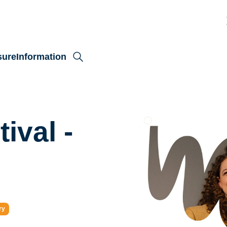
sure
Information
ival -
ry