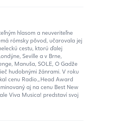
teľným hlasom a neuveriteľne
emá rómsky pôvod, učarovala jej
leckú cestu, ktorú ďalej
ndýne, Seville a v Brne,
orenge, Manuša, SOLE, O Gadže
rieč hudobnými žánrami. V roku
ískal cenu Radio_Head Award
nominovaný aj na cenu Best New
ale Viva Musica! predstaví svoj