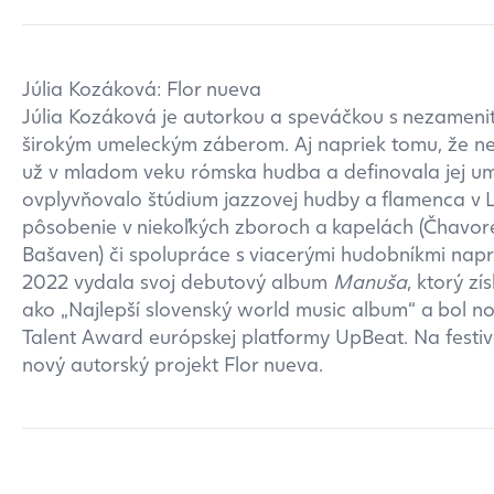
Júlia Kozáková: Flor nueva
Júlia Kozáková je autorkou a speváčkou s nezameni
širokým umeleckým záberom. Aj napriek tomu, že n
už v mladom veku rómska hudba a definovala jej ume
ovplyvňovalo štúdium jazzovej hudby a flamenca v Lo
pôsobenie v niekoľkých zboroch a kapelách (Čhav
Bašaven) či spolupráce s viacerými hudobníkmi nap
2022 vydala svoj debutový album
Manuša
, ktorý z
ako „Najlepší slovenský world music album“ a bol 
Talent Award európskej platformy UpBeat. Na festiv
nový autorský projekt Flor nueva.