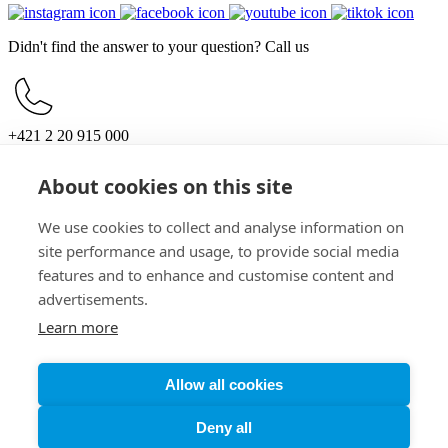
Didn't find the answer to your question? Call us
+421 2 20 915 000
Mon – Sun, 10:00 – 21:00
About cookies on this site
For customers
Opening hours
Parking
We use cookies to collect and analyse information on
How to get here
site performance and usage, to provide social media
For partners
features and to enhance and customise content and
Documents for investors
Work offers
advertisements.
General information
Learn more
Contacts
Privacy policy
Cookie policy
Allow all cookies
Cookies settings
Deny all