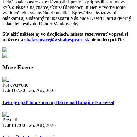
Letné shakespearovské slávnosti si pre Vás pripravili zaujímavý
kvíz o láske a najznámejších zaľúbencoch, nielen v tvorbe tohto
výnimočného svetového dramatika. Sprevádzať kvízovými
otázkami aj s názornými ukážkami Vás bude David Hartl a dvorný
skladateľ festivalu Róbert Mankovecký.
Súťažiť môžete aj vo dvojiciach, miesta rezervovať vopred si
môžete na
shakespeare@wshakespeare.sk
alebo len príďte.
More Events
For everyone
1. Jul 07:30 - 26. Aug 2026
Leto je opäť tu a s ním aj Barre na Dunaji v Eurovea!
Pre deti
1. Jul 17:00 - 26. Aug 2026