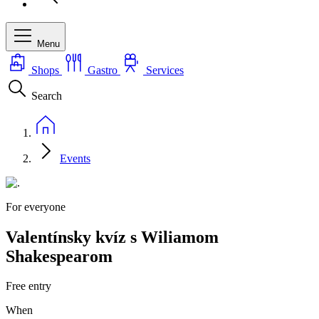
Menu
Shops
Gastro
Services
Search
Events
For everyone
Valentínsky kvíz s Wiliamom
Shakespearom
Free entry
When