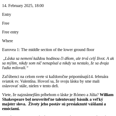
14. February 2025, 18:00
Entry
Free
Free entry
Where
Eurovea 1: The middle section of the lower ground floor
„
Láska sa nemení každou hodinou či dňom, ale trvá celý život. A ak
sa mýlim, nikdy som nič nenapísal a nikdy sa nestalo, že sa dvaja
ľudia milovali.“
Zaľúbenci na celom svete si každoročne pripomínajú14. februára
sviatok sv. Valentína. Hovorí sa, že svoju lásku by sme mali
oslavovať stále, nielen v tento deň.
Viete, že najznámejším príbehom o láske je Rómeo a Júlia?
William
Shakespeare bol neuveriteľne talentovaný básnik a veľký
majster slova. Životy jeho postáv sú presiaknuté vášňami a
emóciami.