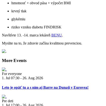
hmotnosť + obvod pása + výpočet BMI
krvný tlak
glykémiu
riziko vzniku diabetu FINDRISK
Navštívte 13. -14. marca lekáreň
BENU
.
Myslite na to, že zdravie začína kvalitnou prevenciou.
More Events
For everyone
1. Jul 07:30 - 26. Aug 2026
Leto je opäť tu a s ním aj Barre na Dunaji v Eurovea!
Pre deti
1. Jul 17:00 - 26. Aug 2026