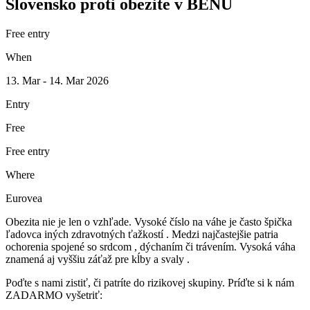
Slovensko proti obezite v BENU
Free entry
When
13. Mar - 14. Mar 2026
Entry
Free
Free entry
Where
Eurovea
Obezita nie je len o vzhľade. Vysoké číslo na váhe je často špička
ľadovca iných zdravotných ťažkostí . Medzi najčastejšie patria
ochorenia spojené so srdcom , dýchaním či trávením. Vysoká váha
znamená aj vyššiu záťaž pre kĺby a svaly .
Poďte s nami zistiť, či patríte do rizikovej skupiny. Príďte si k nám
ZADARMO vyšetriť: