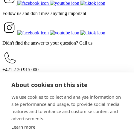
Follow us and don't miss anything important
Didn't find the answer to your question? Call us
+421 2 20 915 000
Mon – Sun, 10:00 – 21:00
About cookies on this site
For customers
Opening hours
Parking
We use cookies to collect and analyse information on
How to get here
site performance and usage, to provide social media
For partners
features and to enhance and customise content and
Documents for investors
Work offers
advertisements.
General information
Learn more
Contacts
Privacy policy