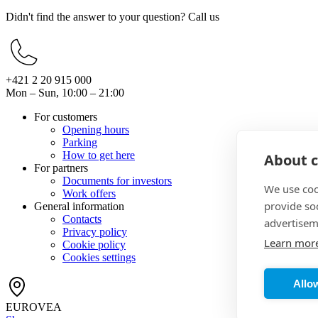
Didn't find the answer to your question? Call us
+421 2 20 915 000
Mon – Sun, 10:00 – 21:00
For customers
Opening hours
Parking
How to get here
About c
For partners
Documents for investors
We use coo
Work offers
provide so
General information
Contacts
advertisem
Privacy policy
Learn mor
Cookie policy
Cookies settings
Allow
EUROVEA