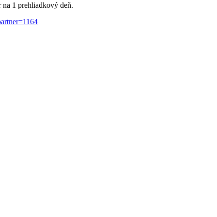
r na 1 prehliadkový deň.
partner=1164