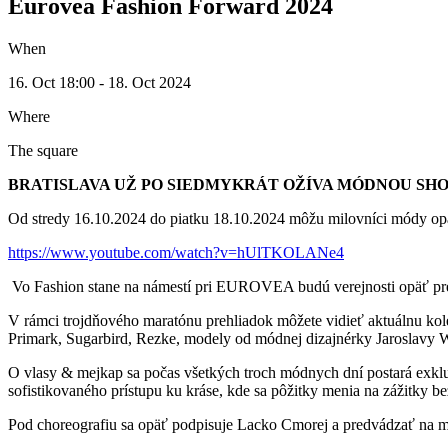
Eurovea Fashion Forward 2024
When
16. Oct 18:00 - 18. Oct 2024
Where
The square
BRATISLAVA UŽ PO SIEDMYKRÁT OŽÍVA MÓDNOU SH
Od stredy 16.10.2024 do piatku 18.10.2024 môžu milovníci módy opä
https://www.youtube.com/watch?v=hUlTKOLANe4
Vo Fashion stane na námestí pri EUROVEA budú verejnosti opäť pr
V rámci trojdňového maratónu prehliadok môžete vidieť aktuálnu kol
Primark, Sugarbird, Rezke, modely od módnej dizajnérky Jaroslavy 
O vlasy & mejkap sa počas všetkých troch módnych dní postará exk
sofistikovaného prístupu ku kráse, kde sa pôžitky menia na zážitky be
Pod choreografiu sa opäť podpisuje Lacko Cmorej a predvádzať na mól