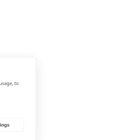
usage, to
tings