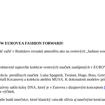
OW EUROVEA FASHION FORWARD!
ť zažiť v Bratislave rovnakú atmosféru ako na svetových „fashion we
edstavené najnovšie kolekcie svetových značiek zastúpených v EURO
ekciu prestížnych značiek Luisa Spagnoli, Twinset, Hugo, Boss, Gerry
Wurll Kocanovej a kolekciu ateliéru MUSA. K dokonalosti modelov pr
luzívny salón krásy DNA, ktorý je v Eurovea s dizajnovým konceptom
z výčitiek.
e budú tanečnice, ktoré klasický catwalk oživia aj tanečnými kreácia