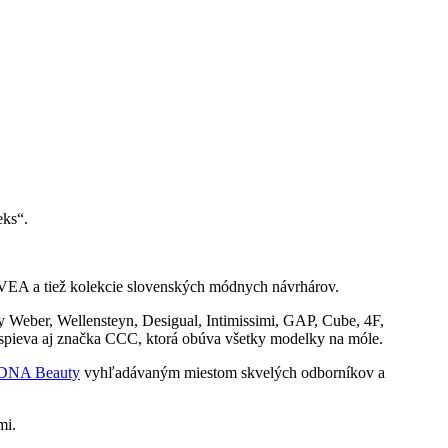
eks“.
VEA a tiež kolekcie slovenských módnych návrhárov.
 Weber, Wellensteyn, Desigual, Intimissimi, GAP, Cube, 4F,
ispieva aj značka CCC, ktorá obúva všetky modelky na móle.
DNA Beauty
vyhľadávaným miestom skvelých odborníkov a
mi.