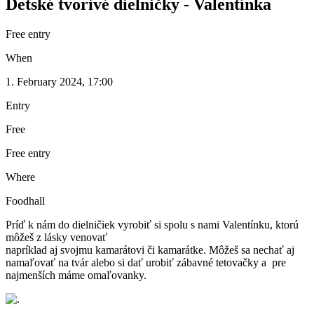
Detské tvorivé dielničky - Valentínka
Free entry
When
1. February 2024, 17:00
Entry
Free
Free entry
Where
Foodhall
Príď k nám do dielničiek vyrobiť si spolu s nami Valentínku, ktorú
môžeš z lásky venovať
napríklad aj svojmu kamarátovi či kamarátke. Môžeš sa nechať aj
namaľovať na tvár alebo si dať urobiť zábavné tetovačky a pre
najmenších máme omaľovanky.