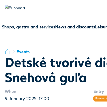
Shops, gastro and services
News and discounts
Leisu
Events
Detské tvorivé di
Snehová guľa
When
Entry
9. January 2025, 17:00
Free ent