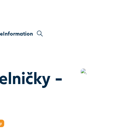
re
Information
elničky -
ry