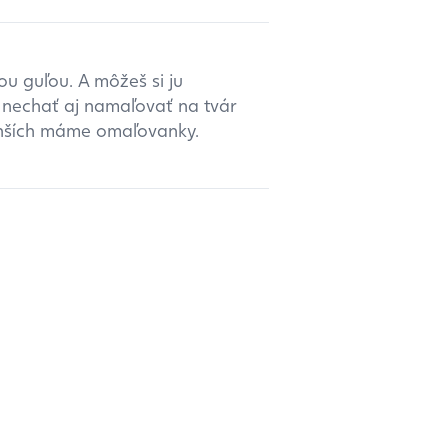
ou guľou. A môžeš si ju
nechať aj namaľovať na tvár
enších máme omaľovanky.