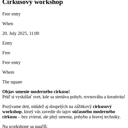
Cirkusový workshop
Free entry
When
20. July 2025, 11:00
Entry
Free
Free entry
Where
The square
Objav umenie moderného cirkusu!
Príď si vyskúšať svet, kde sa stretáva pohyb, rovnováha a kreativita!
Pozývame deti, mládež aj dospelých na zážitkový
cirkusový
workshop
, ktorý vás zavedie do tajov
súčasného moderného
cirkusu
– bez zvierat, ale plný umenia, pohybu a hravej techniky.
Na workshope sa naučíš: