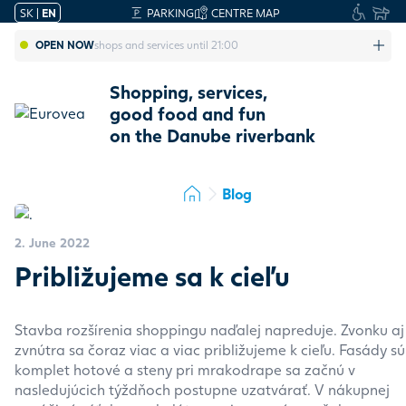
SK
|
EN
PARKING
CENTRE MAP
OPEN NOW
shops and services until 21:00
Shopping, services,
good food and fun
on the Danube riverbank
Blog
2. June 2022
Približujeme sa k cieľu
Stavba rozšírenia shoppingu naďalej napreduje. Zvonku aj
zvnútra sa čoraz viac a viac približujeme k cieľu. Fasády sú
komplet hotové a steny pri mrakodrape sa začnú v
nasledujúcich týždňoch postupne uzatvárať. V nákupnej