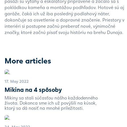
pasáži sú výťahy a eskalátory pripravené a začalo sa s
pokládkou kameňa a montážou podhľadov. Hotové sú aj
garáže, čaká ich už iba posledný podlahový náter,
dokončuje sa osvetlenie a dopravné značenie. Priestory v
interiéri si postupne začnú preberať nové, výnimočné
značky, ktoré začnú písať svoju históriu na brehu Dunaja.
More articles
17. May 2022
Mikina na 4 spôsoby
Mikiny sa stali súčasťou nášho každodenného
života. Dokonca sme ich už povýšili na kúsok,
ktorý sa dá nosiť na mnohé príležitosti.
24. May 2022