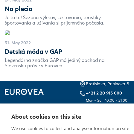
Na plecia
Je to tu! Sezóna výletov, cestovania, turistiky,
športovania a užívania si príjemného počasia.
31. May 2022
Detská móda v GAP
Legendárna značka GAP má jediný obchod na
Slovensku práve v Eurovea.
Bratislava, Pribinova 8
+421 2 20 915 000
Mon – Sun, 10:00 – 21:00
Contacts
Opening hours
About cookies on this site
Documents for investors
Work offers
We use cookies to collect and analyse information on site
Cookies settings