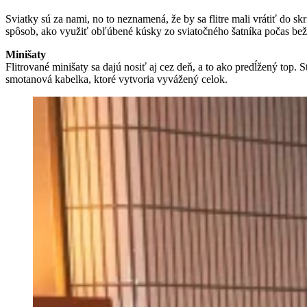
Sviatky sú za nami, no to neznamená, že by sa flitre mali vrátiť do s
spôsob, ako využiť obľúbené kúsky zo sviatočného šatníka počas bežný
Minišaty
Flitrované minišaty sa dajú nosiť aj cez deň, a to ako predĺžený top.
smotanová kabelka, ktoré vytvoria vyvážený celok.