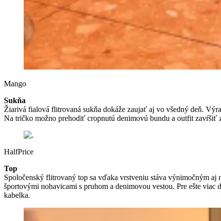
Mango
Sukňa
Žiarivá fialová flitrovaná sukňa dokáže zaujať aj vo všedný deň. Výra
Na tričko možno prehodiť cropnutú denimovú bundu a outfit zavŕšiť 
HalfPrice
Top
Spoločenský flitrovaný top sa vďaka vrstveniu stáva výnimočným aj 
športovými nohavicami s pruhom a denimovou vestou. Pre ešte viac d
kabelka.