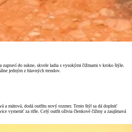
sa zapraví do sukne, skvele ladia s vysokými čižmami v kroko štýle.
tálne jedným z hlavných trendov.
 a mätová, dodá outfitu nový rozmer. Tento štýl sa dá doplniť
e vymeniť za rifle. Celý outfit oživia členkové čižmy a zaujímavá