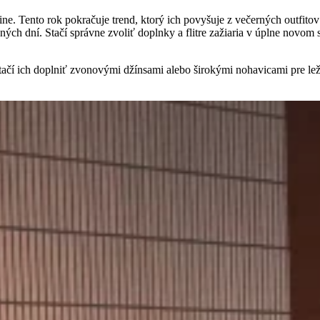
krine. Tento rok pokračuje trend, ktorý ich povyšuje z večerných outfito
ch dní. Stačí správne zvoliť doplnky a flitre zažiaria v úplne novom s
 Stačí ich doplniť zvonovými džínsami alebo širokými nohavicami pre le