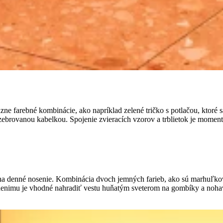
zne farebné kombinácie, ako napríklad zelené tričko s potlačou, ktoré 
zebrovanou kabelkou. Spojenie zvieracích vzorov a trblietok je momen
na denné nosenie. Kombinácia dvoch jemných farieb, ako sú marhuľková
enimu je vhodné nahradiť vestu huňatým sveterom na gombíky a nohavic