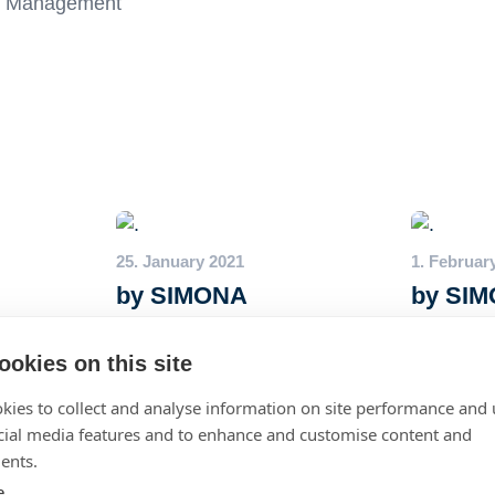
M Management
25. January 2021
1. Februar
by SIMONA
by SI
Luisa Spagnoli
Valentino, E
ookies on this site
kies to collect and analyse information on site performance and 
cial media features and to enhance and customise content and
ents.
 000
e