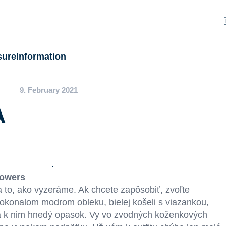
sure
Information
9. February 2021
A
lowers
 to, ako vyzeráme. Ak chcete zapôsobiť, zvoľte
 dokonalom modrom obleku, bielej košeli s viazankou,
 k nim hnedý opasok. Vy vo zvodných koženkových