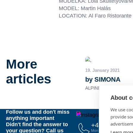
MODELKA: Lola Škultétyová/
MODEL: Martin Halás
LOCATION:
Al Faro Ristorante
More
19. January 2021
articles
by SIMONA
ALPINE PRO
About c
We use coo
Follow us and don't miss
provide so
anything important
advertisem
+421 2 20 915
Didn't find the answer to
your question? Call us
Mon – Sun, 10:00 – 21:00
Learn mor