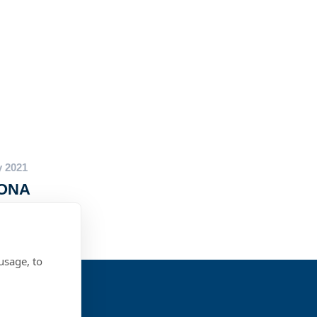
y 2021
MONA
tro
usage, to