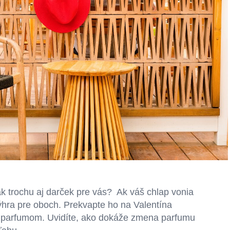
ak trochu aj darček pre vás? Ak váš chlap vonia
hra pre oboch. Prekvapte ho na Valentína
 parfumom. Uvidíte, ako dokáže zmena parfumu