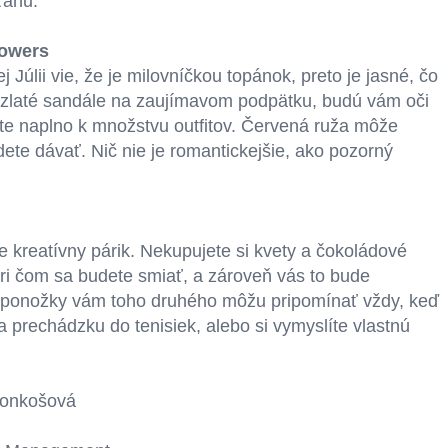
vzťahu.
lowers
Júlii vie, že je milovníčkou topánok, preto je jasné, čo
ad zlaté sandále na zaujímavom podpätku, budú vám oči
ijete naplno k množstvu outfitov. Červená ruža môže
ete dávať. Nič nie je romantickejšie, ako pozorný
e kreatívny párik. Nekupujete si kvety a čokoládové
pri čom sa budete smiať, a zároveň vás to bude
 ponožky vám toho druhého môžu pripomínať vždy, keď
 prechádzku do tenisiek, alebo si vymyslíte vlastnú
onkošová