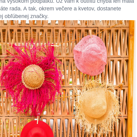
na vysokom podpätku. Už vám k outfitu chýba len malá
áte rada. A tak, okrem večere a kvetov, dostanete
ej obľúbenej značky.