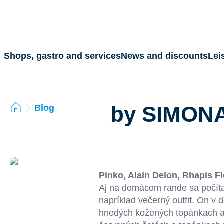
Shops, gastro and services
News and discounts
Lei
by SIMON
Blog
Pinko
,
Alain Delon
,
Rhapis F
Aj na domácom rande sa počíta
napríklad večerný outfit. On v
hnedých kožených topánkach a