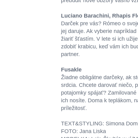
prebudiť nové obzory vášho 
Luciano Barachini
,
Rhapis F
Darček pre vás? Rómeo o svojej 
jej daruje. Ak vyberie napríkl
žiariť šťastím. V lete si ich už
zdobiť krabicu, keď vám ich bud
partner.
Fusakle
Žiadne obligátne darčeky, ak st
srdcia. Chcete darovať niečo, 
potajomky spájať? Zamilované
ich nosíte. Doma k teplákom, na
príležitosť.
TEXT&STYLING: Simona Dom
FOTO: Jana Liska