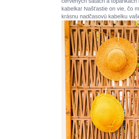
červených šatách a topánkach 
kabelka! Našťastie on vie, čo m
krásnu nadčasovú kabelku vaš