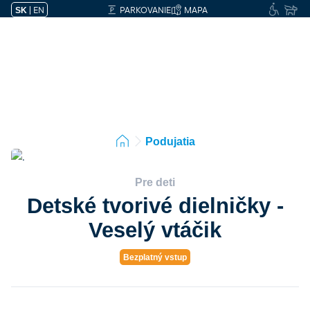
|
EN
PARKOVANIE
MAPA
SK
Podujatia
Pre deti
Detské tvorivé dielničky -
Veselý vtáčik
Bezplatný vstup