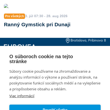
3. júl 07:30 - 28. aug 2026
Pre všetkých
Ranný Gymstick pri Dunaji
Bratislava, Pribinova 8
+421 2 20 915 000
Pon – Ne, 10:00 – 21:00
O súboroch cookie na tejto
Kontakty
Otváracie hodiny
stránke
Dokumenty pre
Kariéra
Súbory cookie používame na zhromažďovanie a
investorov
analýzu informácií o výkone a používaní stránok, na
Návštevný poriadok
poskytovanie funkcií sociálnych médií a na vylepšenie
Ochrana osobných
údajov
a prispôsobenie obsahu a reklám.
Viac informácií
Zásady používania
Nastavenia cookies
súborov cookie
Povoliť všetko