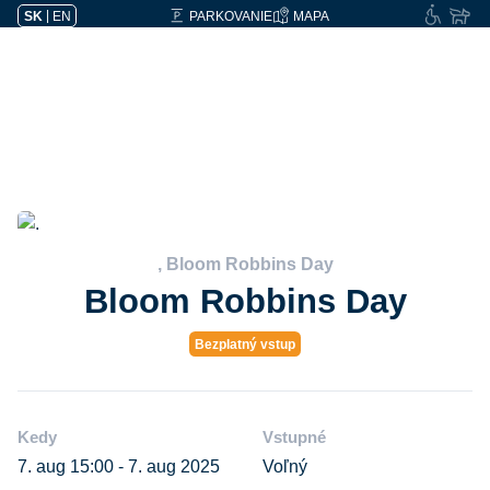
SK
|
EN
PARKOVANIE
MAPA
, Bloom Robbins Day
Bloom Robbins Day
Bezplatný vstup
Kedy
Vstupné
7. aug 15:00 - 7. aug 2025
Voľný