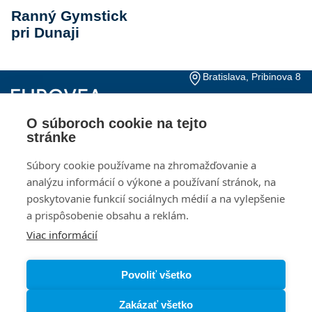
Ranný Gymstick
pri Dunaji
Bratislava, Pribinova 8
+421 2 20 915 000
Pon – Ne, 10:00 – 21:00
O súboroch cookie na tejto
Kontakty
Otváracie hodiny
stránke
Dokumenty pre
Kariéra
Súbory cookie používame na zhromažďovanie a
investorov
analýzu informácií o výkone a používaní stránok, na
poskytovanie funkcií sociálnych médií a na vylepšenie
Návštevný poriadok
Ochrana osobných
údajov
a prispôsobenie obsahu a reklám.
Viac informácií
Zásady používania
Nastavenia cookies
súborov cookie
Povoliť všetko
Zakázať všetko