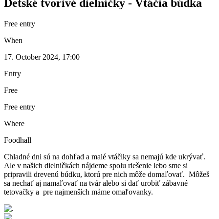
Detské tvorivé dielničky - Vtáčia búdka
Free entry
When
17. October 2024, 17:00
Entry
Free
Free entry
Where
Foodhall
Chladné dni sú na dohľad a malé vtáčiky sa nemajú kde ukrývať.
Ale v našich dielničkách nájdeme spolu riešenie lebo sme si
pripravili drevenú búdku, ktorú pre nich môže domaľovať. Môžeš
sa nechať aj namaľovať na tvár alebo si dať urobiť zábavné
tetovačky a pre najmenších máme omaľovanky.